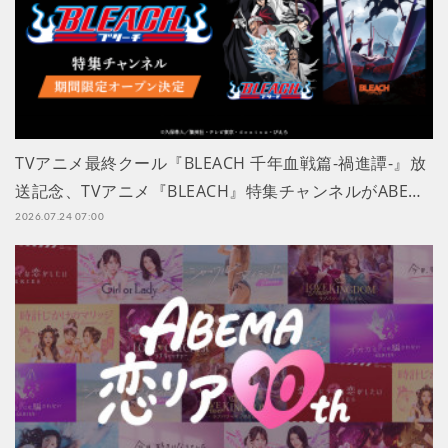
TVアニメ最終クール『BLEACH 千年血戦篇-禍進譚-』放
送記念、TVアニメ『BLEACH』特集チャンネルがABE…
2026.07.24 07:00