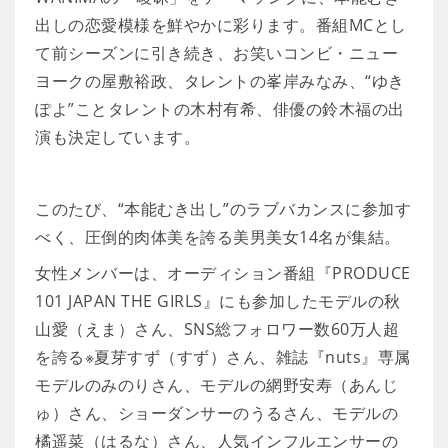
出しの恋愛模様を鮮やかに彩ります。番組MCとし
て前シーズンに引き続き、お笑いコンビ・ニュー
ヨークの屋敷裕政、タレントの峯岸みなみ、“ゆき
ぽよ”ことタレントの木村有希、俳優の鈴木福の出
演も決定しています。
このたび、“本能むき出し”のラブバカンスに参加す
べく、圧倒的肉体美を誇る美男美女14名が集結。
女性メンバーは、オーディション番組『PRODUCE
101 JAPAN THE GIRLS』にも参加したモデルの秋
山愛（えま）さん、SNS総フォロワー数60万人超
を誇る※夏芽すず（すず）さん、雑誌『nuts』専属
モデルのみのりさん、モデルの網野安寿（あんじ
ゅ）さん、ショーダンサーのうるさん、モデルの
橘遥菜（はるな）さん、人気インフルエンサーの