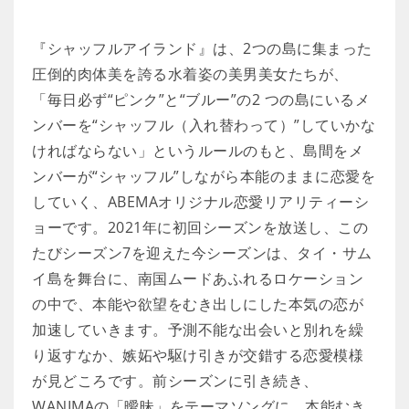
『シャッフルアイランド』は、2つの島に集まった
圧倒的肉体美を誇る水着姿の美男美女たちが、
「毎日必ず“ピンク”と“ブルー”の2 つの島にいるメ
ンバーを“シャッフル（入れ替わって）”していかな
ければならない」というルールのもと、島間をメ
ンバーが“シャッフル”しながら本能のままに恋愛を
していく、ABEMAオリジナル恋愛リアリティーシ
ョーです。2021年に初回シーズンを放送し、この
たびシーズン7を迎えた今シーズンは、タイ・サム
イ島を舞台に、南国ムードあふれるロケーション
の中で、本能や欲望をむき出しにした本気の恋が
加速していきます。予測不能な出会いと別れを繰
り返すなか、嫉妬や駆け引きが交錯する恋愛模様
が見どころです。前シーズンに引き続き、
WANIMAの「曖昧」をテーマソングに、本能むき