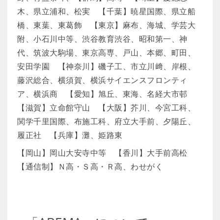
木、県立浦和、松実 【千葉】暁星国際、県立船
橋、東葉、東葛飾 【東京】麻布、海城、学芸大
附、小石川中等、渋谷教育渋谷、昭和第一、神
代、筑波大駒場、東京高専、戸山、本郷、町田、
安田学園 【神奈川】磯子工、市立川﨑、岸根、
藤沢総合、横須賀、横浜サイエンスフロンティ
ア、横浜商 【愛知】旭丘、東海、名経大市邨
【滋賀】立命館守山 【大阪】芥川、今宮工科、
関学千里国際、布施工科、府立大手前、夕陽丘、
履正社 【兵庫】灘、姫路東
【岡山】岡山大安寺中等 【香川】大手前高松
【通信制】Ｎ高・Ｓ高・Ｒ高、わせがく