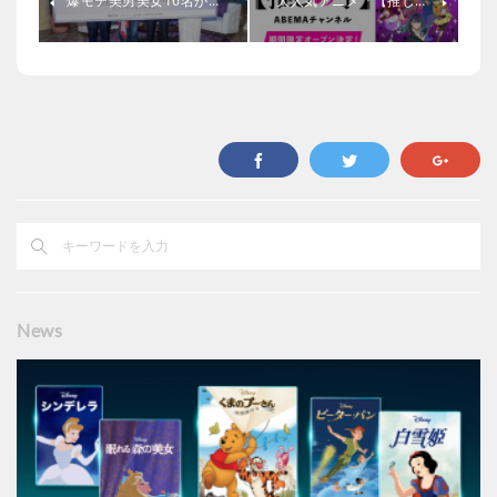
爆モテ美男美女16名が…
大人気アニメ『【推し…
News