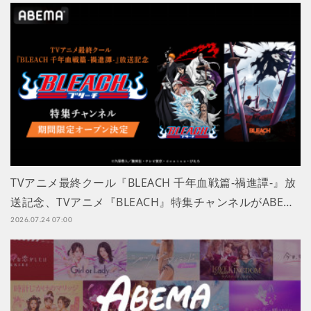
TVアニメ最終クール『BLEACH 千年血戦篇-禍進譚-』放
送記念、TVアニメ『BLEACH』特集チャンネルがABE…
2026.07.24 07:00