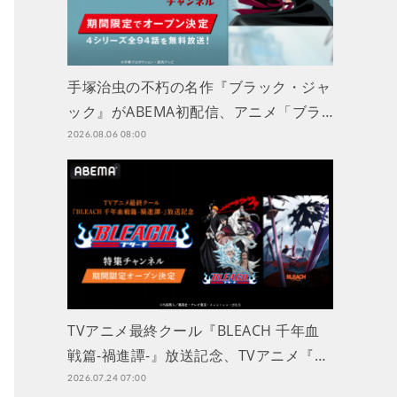
手塚治虫の不朽の名作『ブラック・ジャ
ック』がABEMA初配信、アニメ「ブラ…
2026.08.06 08:00
TVアニメ最終クール『BLEACH 千年血
戦篇-禍進譚-』放送記念、TVアニメ『…
2026.07.24 07:00