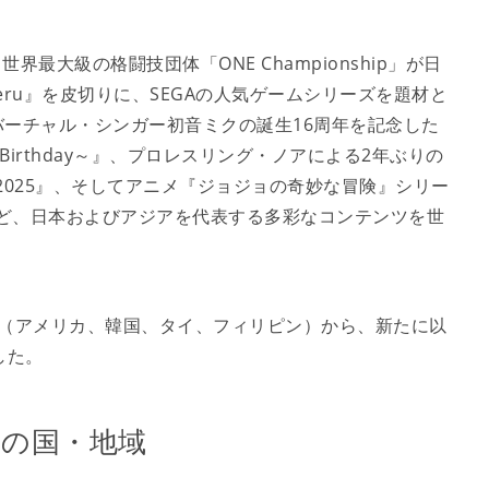
界最大級の格闘技団体「ONE Championship」が日
s. Takeru』を皮切りに、SEGAの人気ゲームシリーズを題材と
y』、バーチャル・シンガー初音ミクの誕生16周年を記念した
6th Birthday～』、プロレスリング・ノアによる2年ぶりの
AR” 2025』、そしてアニメ『ジョジョの奇妙な冒険』シリー
E』など、日本およびアジアを代表する多彩なコンテンツを世
国（アメリカ、韓国、タイ、フィリピン）から、新たに以
した。
20の国・地域