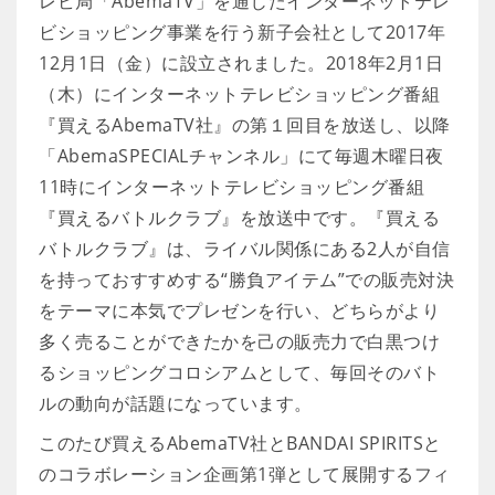
レビ局「AbemaTV」を通じたインターネットテレ
ビショッピング事業を行う新子会社として2017年
12月1日（金）に設立されました。2018年2月1日
（木）にインターネットテレビショッピング番組
『買えるAbemaTV社』の第１回目を放送し、以降
「AbemaSPECIALチャンネル」にて毎週木曜日夜
11時にインターネットテレビショッピング番組
『買えるバトルクラブ』を放送中です。『買える
バトルクラブ』は、ライバル関係にある2人が自信
を持っておすすめする“勝負アイテム”での販売対決
をテーマに本気でプレゼンを行い、どちらがより
多く売ることができたかを己の販売力で白黒つけ
るショッピングコロシアムとして、毎回そのバト
ルの動向が話題になっています。
このたび買えるAbemaTV社とBANDAI SPIRITSと
のコラボレーション企画第1弾として展開するフィ