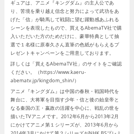
ギュアは、アニメ『キングダム』の主人公であ
り、苦境を乗り越え信念と努力によって武功をあ
げた「信」が騎馬して戦闘に望む躍動感あふれる
シーンを表現したもので、買えるAbemaTV社で購
入いただいた方のためだけに、豪華特典として抽
選で１名様に原泰久さん直筆の色紙がもらえるプ
レゼントキャンペーンをご用意しております。
詳しくは「買えるAbemaTV社」のサイトをご確認
ください。（https://www.kaeru-
abematv.jp/kingdom_shin/）
アニメ『キングダム』は中国の春秋・戦国時代を
舞台に、大将軍を目指す少年・信と後の始皇帝と
なる秦国の王・嬴政の活躍を中心に、戦乱の世を
描いたTVアニメです。2012年6月から2013年2月
にかけてアニメ第１シリーズが、2013年6月から
2014年3月にかけて第２シリーズがNHK BSプレミ