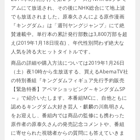
アムにて放送され、その後にNHK総合にて地上波
でも放送されました。原泰久さんによる原作漫画
『キングダム』は「週刊ヤングジャンプ」にて絶
賛連載中。単行本の累計発行部数は3,800万部を超
え(2019年1月18日現在) 、年代性別問わず絶大な
人気を誇る大ヒットタイトルです。
商品の詳細や購入方法については2019年1月26日
（土）夜10時から生放送する、買えるAbemaTV社
の特別番組『キングダムフィギュア先行予約販売
【緊急特番】アベマショッピング～キングダムSP
～』で紹介いたします。本番組MCに、自他ともに
認めるキングダム大好き芸人・麒麟の川島明さん
をお迎えし、番組内では商品の監修にも携わった
原作者の原泰久さんの発売記念コメントや、番組
に寄せられた視聴者からの質問にも答えていきま