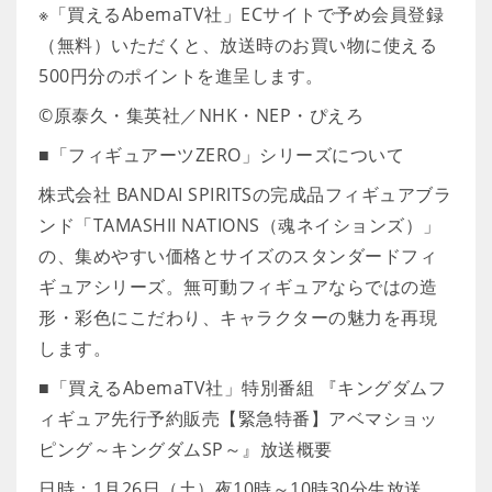
※「買えるAbemaTV社」ECサイトで予め会員登録
（無料）いただくと、放送時のお買い物に使える
500円分のポイントを進呈します。
©原泰久・集英社／NHK・NEP・ぴえろ
■「フィギュアーツZERO」シリーズについて
株式会社 BANDAI SPIRITSの完成品フィギュアブラ
ンド「TAMASHII NATIONS（魂ネイションズ）」
の、集めやすい価格とサイズのスタンダードフィ
ギュアシリーズ。無可動フィギュアならではの造
形・彩色にこだわり、キャラクターの魅力を再現
します。
■「買えるAbemaTV社」特別番組 『キングダムフ
ィギュア先行予約販売【緊急特番】アベマショッ
ピング～キングダムSP～』放送概要
日時：1月26日（土）夜10時～10時30分生放送