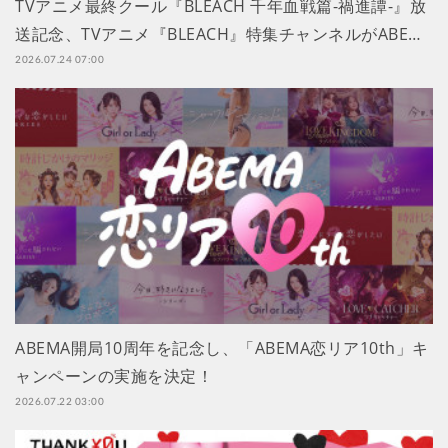
TVアニメ最終クール『BLEACH 千年血戦篇-禍進譚-』放
送記念、TVアニメ『BLEACH』特集チャンネルがABE…
2026.07.24 07:00
ABEMA開局10周年を記念し、「ABEMA恋リア10th」キ
ャンペーンの実施を決定！
2026.07.22 03:00