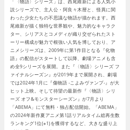
「〈物語〉シリーズ」は、西尾維新による人気小
説シリーズで、主人公・阿良々木暦と、怪異に関
わった少女たちの不思議な物語が描かれます。西
尾維新が描く独特な世界観や、魅力的なキャラク
ター、シリアスとコメディが織り交ぜられたスト
ーリー構成が魅力で根強い人気を博しており、ア
ニメシリーズは、2009年に第1作目となる『化物
語』の配信がスタートして以降、劇場アニメも含
め全9シリーズを展開。また『〈物語〉シリーズ フ
ァイナルシーズン』が2019年まで展開され、劇場
では2024年1月に『傷物語 -こよみヴァンプ-』が大
ヒット上映。そして待望の最新作『〈物語〉シリ
ーズ オフ&モンスターシーズン』が7月より
「ABEMA」にて無料・独占配信開始。「ABEMA」
の2024年新作夏アニメ第1話リアルタイム総再生数
ランキング1位(※1)を獲得するなど、大きな盛り上