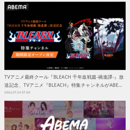
TVアニメ最終クール『BLEACH 千年血戦篇-禍進譚-』放
送記念、TVアニメ『BLEACH』特集チャンネルがABE…
2026.07.24 07:00