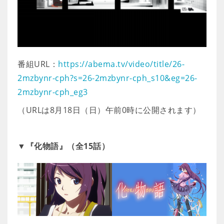
番組URL：
https://abema.tv/video/title/26-
2mzbynr-cph?s=26-2mzbynr-cph_s10&eg=26-
2mzbynr-cph_eg3
（URLは8月18日（日）午前0時に公開されます）
▼『化物語』（全15話）