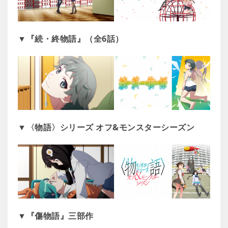
▼『続・終物語』（全6話）
▼〈物語〉シリーズ オフ&モンスターシーズン
▼『傷物語』三部作