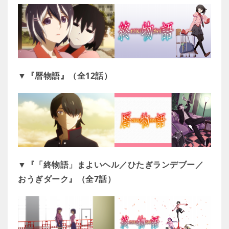
▼『暦物語』（全12話）
▼『「終物語」まよいヘル／ひたぎランデブー／
おうぎダーク』（全7話）