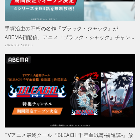
手塚治虫の不朽の名作『ブラック・ジャック』が
ABEMA初配信、アニメ「ブラック・ジャック」チャン…
2026.08.06 08:00
TVアニメ最終クール『BLEACH 千年血戦篇-禍進譚-』放