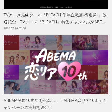
TVアニメ最終クール『BLEACH 千年血戦篇-禍進譚-』放
送記念、TVアニメ『BLEACH』特集チャンネルがABE…
2026.07.24 07:00
ABEMA開局10周年を記念し、「ABEMA恋リア10th」キ
ャンペーンの実施を決定！