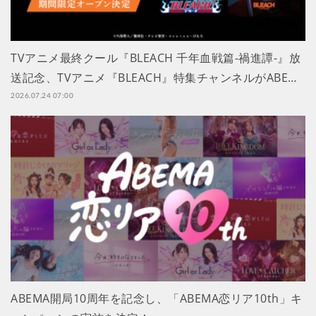
TVアニメ最終クール『BLEACH 千年血戦篇-禍進譚-』放
送記念、TVアニメ『BLEACH』特集チャンネルがABE…
2026.07.24 07:00
ABEMA開局10周年を記念し、「ABEMA恋リア10th」キ