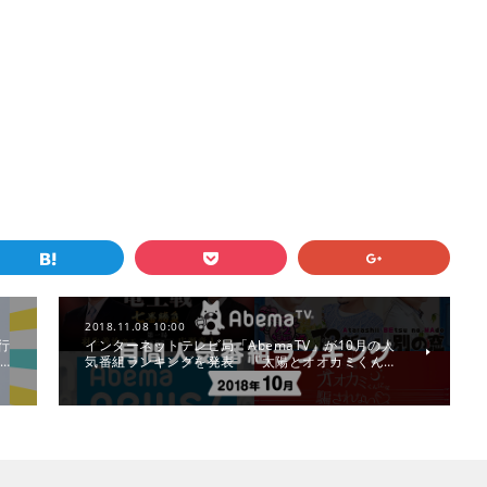
2018.11.08 10:00
行
インターネットテレビ局「AbemaTV」が10月の人
…
気番組ランキングを発表 『太陽とオオカミくん…