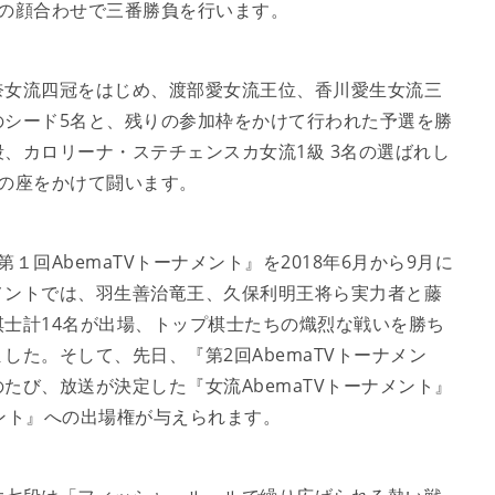
度の顔合わせで三番勝負を行います。
奈女流四冠をはじめ、渡部愛女流王位、香川愛生女流三
のシード5名と、残りの参加枠をかけて行われた予選を勝
、カロリーナ・ステチェンスカ女流1級 3名の選ばれし
の座をかけて闘います。
１回AbemaTVトーナメント』を2018年6月から9月に
メントでは、羽生善治竜王、久保利明王将ら実力者と藤
士計14名が出場、トップ棋士たちの熾烈な戦いを勝ち
た。そして、先日、『第2回AbemaTVトーナメン
たび、放送が決定した『女流AbemaTVトーナメント』
メント』への出場権が与えられます。