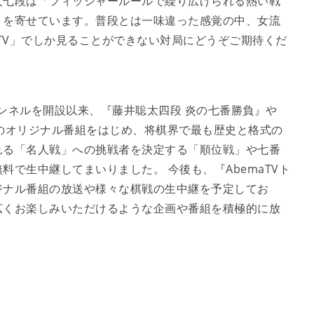
太七段は「フィッシャールールで繰り広げられる熱い戦
トを寄せています。普段とは一味違った感覚の中、女流
aTV」でしか見ることができない対局にどうぞご期待くだ
チャンネルを開設以来、『藤井聡太四段 炎の七番勝負』や
のオリジナル番組をはじめ、将棋界で最も歴史と格式の
れる「名人戦」への挑戦者を決定する「順位戦」や七番
で生中継してまいりました。 今後も、『AbemaTVト
ジナル番組の放送や様々な棋戦の生中継を予定してお
広くお楽しみいただけるような企画や番組を積極的に放