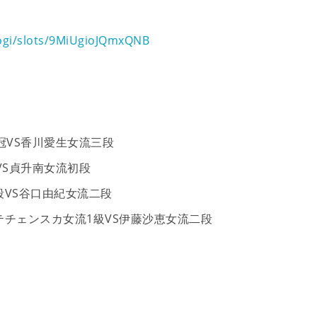
hogi/slots/9MiUgioJQmxQNB
冠VS香川愛生女流三段
VS貞升南女流初段
段VS谷口由紀女流二段
テチェンスカ女流1級VS伊藤沙恵女流二段