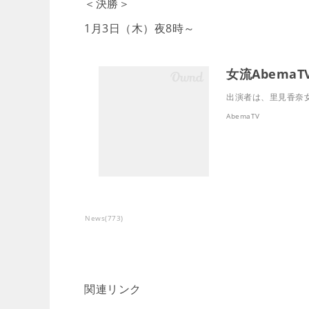
＜決勝＞
1月3日（木）夜8時～
出演者は、里見香奈
AbemaTV
News
(
773
)
関連リンク