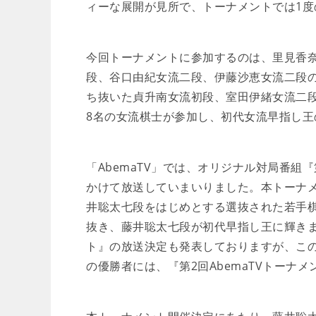
ィーな展開が見所で、トーナメントでは1
今回トーナメントに参加するのは、里見香
段、谷口由紀女流二段、伊藤沙恵女流二段
ち抜いた貞升南女流初段、室田伊緒女流二段
8名の女流棋士が参加し、初代女流早指し王
「AbemaTV」では、オリジナル対局番組『第
かけて放送していまいりました。本トーナ
井聡太七段をはじめとする選抜された若手棋
抜き、藤井聡太七段が初代早指し王に輝きまし
ト』の放送決定も発表しておりますが、この
の優勝者には、『第2回AbemaTVトーナ