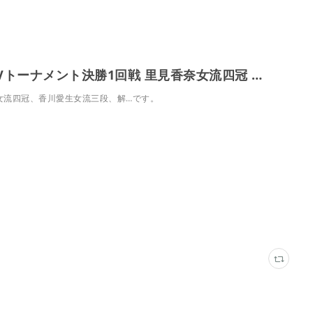
女流AbemaTVトーナメント決勝1回戦 里見香奈女流四冠 対 香川愛生女流三段 | 無料のインターネットテレビは【AbemaTV(アベマTV)】
女流四冠、香川愛生女流三段、解…です。