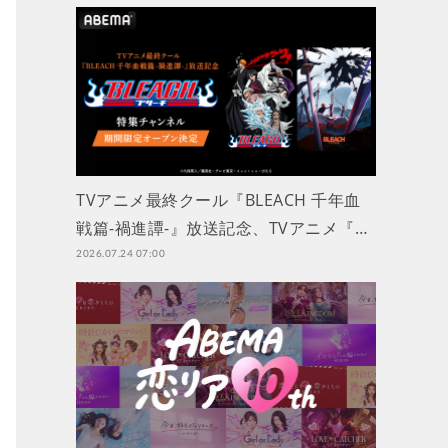
TVアニメ最終クール『BLEACH 千年血
戦篇-禍進譚-』放送記念、TVアニメ『…
2026.07.24 07:00