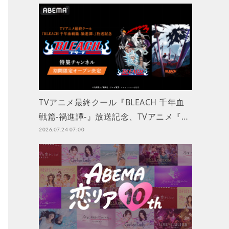
TVアニメ最終クール『BLEACH 千年血
戦篇-禍進譚-』放送記念、TVアニメ『…
2026.07.24 07:00