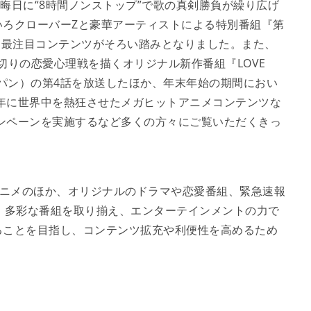
』や、同じく大晦日に“8時間ノンストップ”で歌の真剣勝負が繰り広げ
いろクローバーZと豪華アーティストによる特別番組『第
な最注目コンテンツがそろい踏みとなりました。また、
裏切りの恋愛心理戦を描くオリジナル新作番組『LOVE
ージャパン）の第4話を放送したほか、年末年始の期間におい
3年に世界中を熱狂させたメガヒットアニメコンテンツな
ャンペーンを実施するなど多くの方々にご覧いただくきっ
やアニメのほか、オリジナルのドラマや恋愛番組、緊急速報
、多彩な番組を取り揃え、エンターテインメントの力で
ることを目指し、コンテンツ拡充や利便性を高めるため