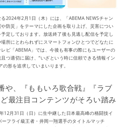
24年2月1日（木）には、「ABEMA NEWSチャン
震や防災」をテーマにした企画を取り上げ、災害につい
を予定しております。放送終了後も見逃し配信を予定し
や場所にとわられずにスマートフォンひとつでどなたに
レビ「ABEMA」では、今後も有事の際にもユーザーの
且つ適切に届け、“いざという時に信頼できる情報イン
アの形を追求していまいります。
特番や、『ももいろ歌合戦』『ラブ
など最注目コンテンツがそろい踏み
3年12月31日（日）に生中継した日本最高峰の格闘技イ
スーパーフライ級王者・井岡一翔選手のタイトルマッチ