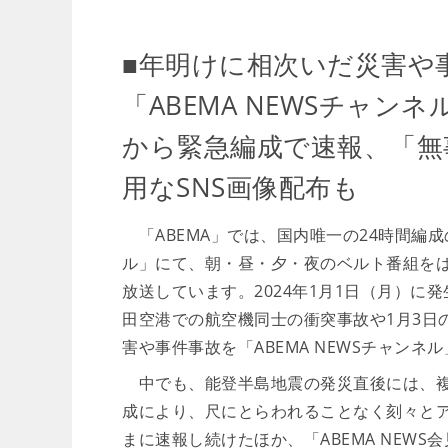
■年明けに相次いだ災害や
「ABEMA NEWSチャ
から緊急編成で速報、「無
用なSNS画像配布も
「ABEMA」では、国内唯一の24時間編成の
ル」にて、朝・昼・夕・夜のベルト番組を
放送しています。2024年1月1日（月）に
田空港での航空機同士の衝突事故や1月3日
害や事件事故を「ABEMA NEWSチャン
中でも、能登半島地震の発災直後には、複数
成により、尺にとらわれることなく刻々と
まに速報し続けたほか、「ABEMA NEW