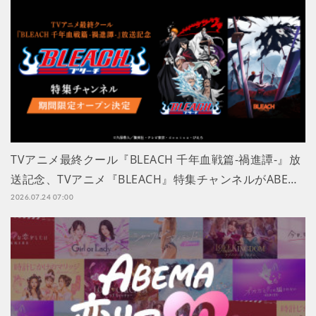
TVアニメ最終クール『BLEACH 千年血戦篇-禍進譚-』放
送記念、TVアニメ『BLEACH』特集チャンネルがABE…
2026.07.24 07:00