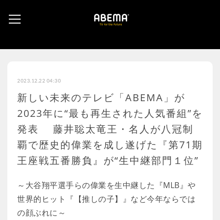
2023.12.22 04:30
新しい未来のテレビ「ABEMA」が
2023年に“最も再生された人気番組”を
発表 藤井聡太竜王・名人が八冠制
覇で歴史的偉業を成し遂げた『第71期
王座戦五番勝負』が“生中継部門１位”
～大谷翔平選手らの偉業を生中継した『MLB』や
世界的ヒット『【推しの子】』など今年ならでは
の顔ぶれに～