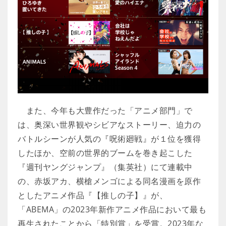
また、今年も大豊作だった「アニメ部門」で
は、奥深い世界観やシビアなストーリー、迫力の
バトルシーンが人気の『呪術廻戦』が１位を獲得
したほか、空前の世界的ブームを巻き起こした
『週刊ヤングジャンプ』（集英社）にて連載中
の、赤坂アカ、横槍メンゴによる同名漫画を原作
としたアニメ作品『【推しの子】』が、
「ABEMA」の2023年新作アニメ作品において最も
再生されたことから「特別賞」を受賞。2023年な