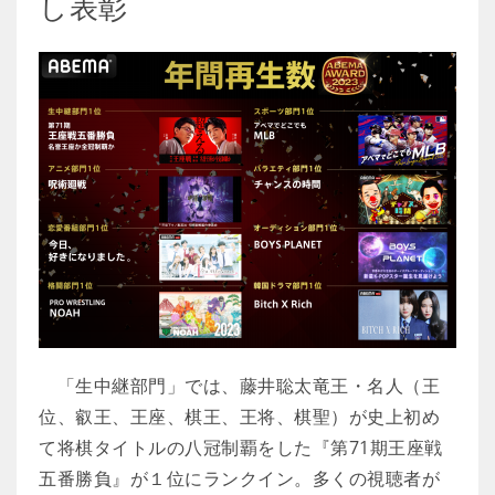
し表彰
「生中継部門」では、藤井聡太竜王・名人（王
位、叡王、王座、棋王、王将、棋聖）が史上初め
て将棋タイトルの八冠制覇をした『第71期王座戦
五番勝負』が１位にランクイン。多くの視聴者が