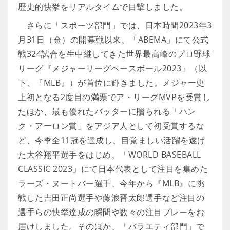
歴史的快挙をリアルタイムで目撃しました。
さらに「スポーツ部門」では、日本時間2023年3
月31日（金）の開幕戦以来、「ABEMA」にて公式
戦324試合を生中継してきた世界最高峰のプロ野球
リーグ『メジャーリーグベースボール2023』（以
下、『MLB』）が首位に輝きました。メジャー史
上初となる2度目の満票でア・リーグMVPを受賞し
たほか、最も優れたバッターに贈られる「ハン
ク・アーロン賞」をアジア人として初受賞するな
ど、今季全11冠を達成し、目覚ましい活躍を遂げ
た大谷翔平選手をはじめ、「WORLD BASEBALL
CLASSIC 2023」にて日本代表として注目を集めた
ラーズ・ヌートバー選手、今年から『MLB』に挑
戦した吉田正尚選手や藤浪晋太郎選手など注目の
選手らの快挙達成の瞬間や数々の注目プレーをお
届けしました。そのほか、「バラエティ部門」で