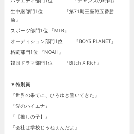
バラエティ部門1位 『チャンスの時間』
生中継部門1位 『第71期王座戦五番勝
負』
スポーツ部門1位 『MLB』
オーディション部門1位 『BOYS PLANET』
格闘部門1位 『NOAH』
韓国ドラマ部門1位 『Bitch X Rich』
▼特別賞
『世界の果てに、ひろゆき置いてきた』
『愛のハイエナ』
『【推しの子】』
『会社は学校じゃねぇんだよ』