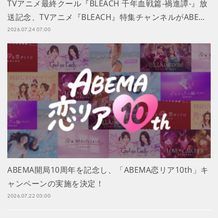
TVアニメ最終クール『BLEACH 千年血戦篇-禍進譚-』放
送記念、TVアニメ『BLEACH』特集チャンネルがABE…
2026.07.24 07:00
ABEMA開局10周年を記念し、「ABEMA恋リア10th」キ
ャンペーンの実施を決定！
2026.07.22 03:00