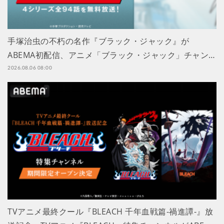
手塚治虫の不朽の名作『ブラック・ジャック』が
ABEMA初配信、アニメ「ブラック・ジャック」チャン…
2026.08.06 08:00
TVアニメ最終クール『BLEACH 千年血戦篇-禍進譚-』放