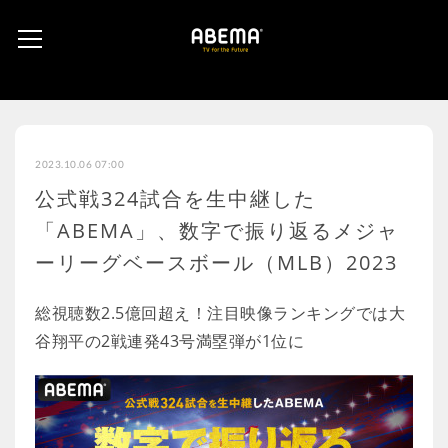
2023.10.06 07:00
公式戦324試合を生中継した
「ABEMA」、数字で振り返るメジャ
ーリーグベースボール（MLB）2023
総視聴数2.5億回超え！注目映像ランキングでは大
谷翔平の2戦連発43号満塁弾が1位に