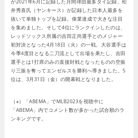
が2021年6月に記録した月間球団最多タイ記録、松
井秀喜氏（ヤンキース）が記録した日本人最多を
抜いて単独トップを記録。偉業達成で大きな注目
を集めました。そして4位にランクインしたのは、
レッドソックス所属の吉田正尚選手とのメジャー
初対決となった4月18日（火）の一戦。大谷選手は
今季4度目となる二刀流として出場を果たし、吉田
選手とは1打席のみの直接対戦となったものの空振
り三振を奪ってエンゼルスを勝利へ導きました。5
位は、3月31日（金）の開幕戦となりました。
（※）「ABEMA」でMLB2023を視聴中に
「ABEMA」内でコメント数が多かった試合順のラ
ンキングです。