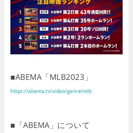
■ABEMA「MLB2023」
https://abema.tv/video/genre/mlb
■「ABEMA」について