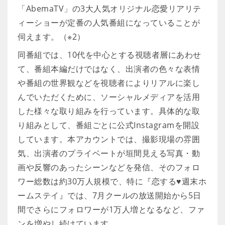
「AbemaTV」の3大人気オリジナル恋愛リアリテ
ィーショーが定番の人気番組になっていることが
伺えます。（※2）
同番組では、10代を中心とする視聴者層にあわせ
て、番組本編だけではなく、出演者の色々な表情
や番組の世界観などを視聴者によりリアルに楽し
んでいただくために、ソーシャルメディアを活用
した様々な取り組みを行っています。具体的な取
り組みとして、番組ごとに公式Instagramを開設
しています。本アカウントでは、撮影現場の雰囲
気、出演者のプライベートが垣間見える写真・動
画や反響のあったシーンなどを発信、そのフォロ
ワー総数は約30万人規模で、特に『恋する♥週末ホ
ームステイ』では、7月クールの放送開始から5日
間でさらにフォロワーが1万人増となるなど、ファ
ンを増やし続けています。