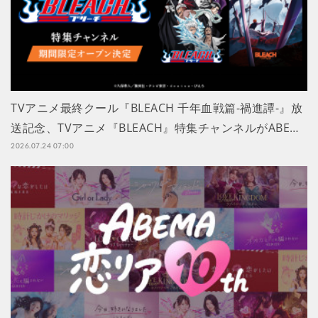
TVアニメ最終クール『BLEACH 千年血戦篇-禍進譚-』放
送記念、TVアニメ『BLEACH』特集チャンネルがABE…
2026.07.24 07:00