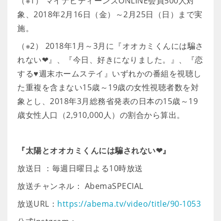
（※1） マイナビティーンズONLINE会員500人対
象、2018年2月16日（金）～2月25日（日）まで実
施。
（※2） 2018年1月～3月に『オオカミくんには騙さ
れない❤』、『今日、好きになりました。』、『恋
する♥週末ホームステイ』いずれかの番組を視聴し
た重複を含まない15歳～19歳の女性視聴者数を対
象とし、2018年3月総務省発表の日本の15歳～19
歳女性人口（2,910,000人）の割合から算出。
『太陽とオオカミくんには騙されない❤』
放送日 ：毎週日曜日よる10時放送
放送チャンネル： AbemaSPECIAL
放送URL：
https://abema.tv/video/title/90-1053