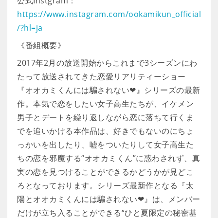
公式Instgram：
https://www.instagram.com/ookamikun_official
/?hl=ja
《番組概要》
2017年2月の放送開始からこれまで3シーズンにわ
たって放送されてきた恋愛リアリティーショー
『オオカミくんには騙されない❤』シリーズの最新
作。本気で恋をしたい女子高生たちが、イケメン
男子とデートを繰り返しながら恋に落ちて行くま
でを追いかける本作品は、好きでもないのにちょ
っかいを出したり、嘘をついたりして女子高生た
ちの恋を邪魔する“オオカミくん”に惑わされず、真
実の恋を見つけることができるかどうかが見どこ
ろとなっております。シリーズ最新作となる『太
陽とオオカミくんには騙されない❤』は、メンバー
だけが立ち入ることができる“ひと夏限定の秘密基