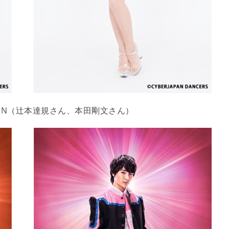
 MEN（辻本達規さん、本田剛文さん）