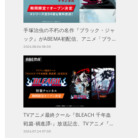
手塚治虫の不朽の名作『ブラック・ジャ
ック』がABEMA初配信、アニメ「ブラ…
2026.08.06 08:00
TVアニメ最終クール『BLEACH 千年血
戦篇-禍進譚-』放送記念、TVアニメ『…
2026.07.24 07:00