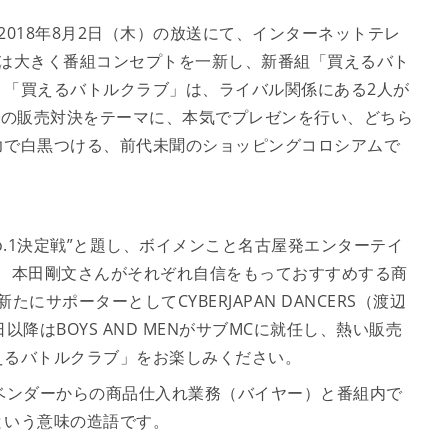
018年8月2日（木）の放送にて、インターネットテレ
社」は大きく番組コンセプトを一新し、新番組「買えるバト
。「買えるバトルクラブ」は、ライバル関係にある2人が
での販売対決をテーマに、本気でプレゼンを行い、どちら
力で白黒つける、前代未聞のショッピングコロシアムで
o.1決定戦”と題し、ボイメンこと名古屋発エンターテイ
規さん、本田剛文さんがそれぞれ自信をもっておすすめする商
サポーターとしてCYBERJAPAN DANCERS（渡辺
降はBOYS AND MENがサブMCに就任し、熱い販売
えるバトルクラブ」をお楽しみください。
ベンダーからの商品仕入れ業務（バイヤー）と番組内で
という意味の造語です。