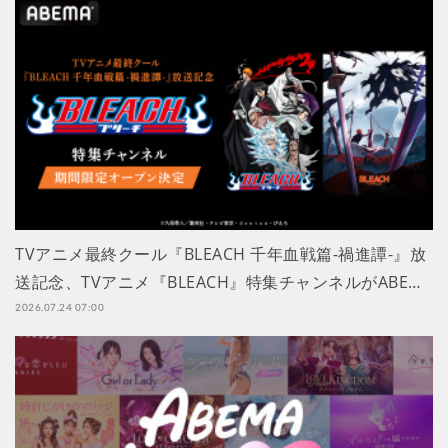
TVアニメ最終クール『BLEACH 千年血戦篇-禍進譚-』放
送記念、TVアニメ『BLEACH』特集チャンネルがABE…
2026.07.24 07:00