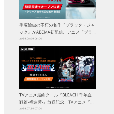
手塚治虫の不朽の名作『ブラック・ジャ
ック』がABEMA初配信、アニメ「ブラ…
2026.08.06 08:00
TVアニメ最終クール『BLEACH 千年血
戦篇-禍進譚-』放送記念、TVアニメ『…
2026.07.24 07:00