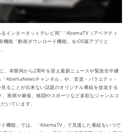
めるインターネットテレビ局”「AbemaTV（アベマティ
り新機能「動画ダウンロード機能」をiOS版アプリと
た。
（水）に、本開局から2周年を迎え最新ニュースや緊急生中継
AbemaNewsチャンネル」や、音楽・バラエティ・
か見ることが出来ない話題のオリジナル番組を放送する
、アニメ、将棋や麻雀、格闘やスポーツなど多彩なジャンルコ
ただいています。
ド機能」では、「AbemaTV」で見逃した番組をいつで