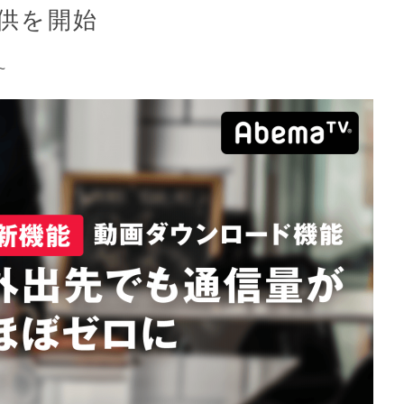
供を開始
~