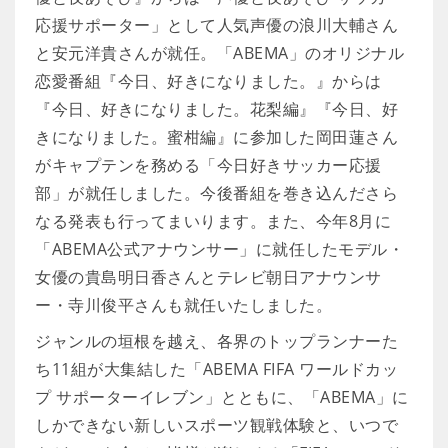
応援サポーター」として人気声優の浪川大輔さん
と安元洋貴さんが就任。「ABEMA」のオリジナル
恋愛番組『今日、好きになりました。』からは
『今日、好きになりました。花梨編』『今日、好
きになりました。蜜柑編』に参加した岡田蓮さん
がキャプテンを務める「今日好きサッカー応援
部」が就任しました。今後番組を巻き込んださら
なる発表も行ってまいります。また、今年8月に
「ABEMA公式アナウンサー」に就任したモデル・
女優の貴島明日香さんとテレビ朝日アナウンサ
ー・寺川俊平さんも就任いたしました。
ジャンルの垣根を越え、各界のトップランナーた
ち11組が大集結した「ABEMA FIFA ワールドカッ
プ サポーターイレブン」とともに、「ABEMA」に
しかできない新しいスポーツ観戦体験と、いつで