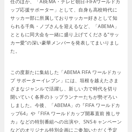
任のほか、「ABEMA・テレビ朝日-FIFAワールドカ
ップ応援サポーター」として、自身も高校時代に
サッカー部に所属しておりサッカー好きとして知
られる千鳥・ノブさんを迎えるなど、「ABEMA」
とともに同大会を一緒に盛り上げてくださる“サッ
カー愛”の深い豪華メンバーを発表してまいりまし
た。
この度新たに集結した「ABEMA FIFA ワールドカッ
プ サポーターイレブン」には、垣根を越えたさま
ざまなジャンルで活躍し、新しい力で時代を切り
開いていく各界のトップランナーたちが勢ぞろい
しました。今後、「ABEMA」の『FIFA ワールドカ
ップ64』や『FIFA ワールドカップ開幕直前 推しサ
カ』などの特別番組への出演や、SNSキャンペーン
などのオリジナル特別企画にご参加いただく予定