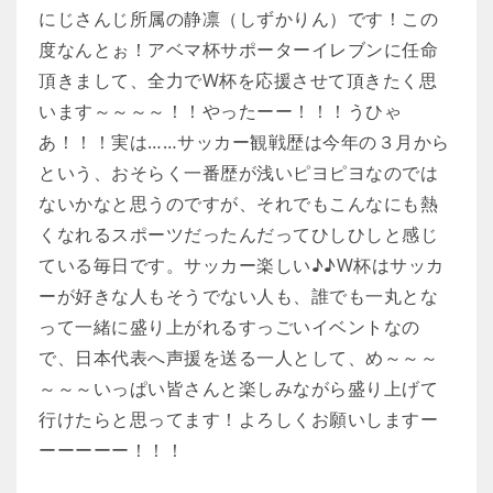
にじさんじ所属の静凛（しずかりん）です！この
度なんとぉ！アベマ杯サポーターイレブンに任命
頂きまして、全力でW杯を応援させて頂きたく思
います～～～～！！やったーー！！！うひゃ
あ！！！実は……サッカー観戦歴は今年の３月から
という、おそらく一番歴が浅いピヨピヨなのでは
ないかなと思うのですが、それでもこんなにも熱
くなれるスポーツだったんだってひしひしと感じ
ている毎日です。サッカー楽しい♪♪W杯はサッカ
ーが好きな人もそうでない人も、誰でも一丸とな
って一緒に盛り上がれるすっごいイベントなの
で、日本代表へ声援を送る一人として、め～～～
～～～いっぱい皆さんと楽しみながら盛り上げて
行けたらと思ってます！よろしくお願いしますー
ーーーーー！！！