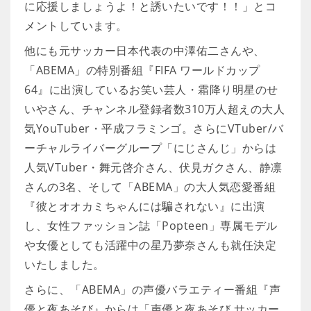
に応援しましょうよ！と誘いたいです！！」とコ
メントしています。
他にも元サッカー日本代表の中澤佑二さんや、
「ABEMA」の特別番組『FIFA ワールドカップ
64』に出演しているお笑い芸人・霜降り明星のせ
いやさん、チャンネル登録者数310万人超えの大人
気YouTuber・平成フラミンゴ。さらにVTuber/バ
ーチャルライバーグループ「にじさんじ」からは
人気VTuber・舞元啓介さん、伏見ガクさん、静凛
さんの3名、そして「ABEMA」の大人気恋愛番組
『彼とオオカミちゃんには騙されない』に出演
し、女性ファッション誌「Popteen」専属モデル
や女優としても活躍中の星乃夢奈さんも就任決定
いたしました。
さらに、「ABEMA」の声優バラエティー番組『声
優と夜あそび』からは「声優と夜あそび サッカー