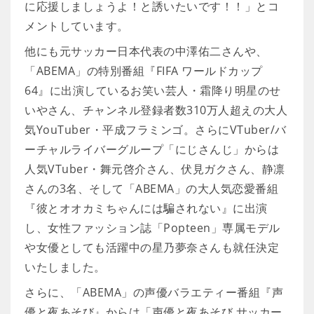
に応援しましょうよ！と誘いたいです！！」とコ
メントしています。
他にも元サッカー日本代表の中澤佑二さんや、
「ABEMA」の特別番組『FIFA ワールドカップ
64』に出演しているお笑い芸人・霜降り明星のせ
いやさん、チャンネル登録者数310万人超えの大人
気YouTuber・平成フラミンゴ。さらにVTuber/バ
ーチャルライバーグループ「にじさんじ」からは
人気VTuber・舞元啓介さん、伏見ガクさん、静凛
さんの3名、そして「ABEMA」の大人気恋愛番組
『彼とオオカミちゃんには騙されない』に出演
し、女性ファッション誌「Popteen」専属モデル
や女優としても活躍中の星乃夢奈さんも就任決定
いたしました。
さらに、「ABEMA」の声優バラエティー番組『声
優と夜あそび』からは「声優と夜あそび サッカー