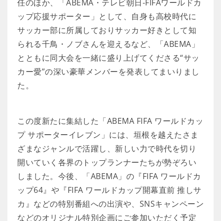
任のほか、「ABEMA・テレビ朝日-FIFAワールドカ
ップ応援サポーター」として、自身も高校時代に
サッカー部に所属しておりサッカー好きとして知
られる千鳥・ノブさんを迎えるなど、「ABEMA」
とともに同大会を一緒に盛り上げてくださる“サッ
カー愛”の深い豪華メンバーを発表してまいりまし
た。
この度新たに集結した「ABEMA FIFA ワールドカッ
プ サポーターイレブン」には、垣根を越えたさま
ざまなジャンルで活躍し、新しい力で時代を切り
開いていく各界のトップランナーたちが勢ぞろい
しました。今後、「ABEMA」の『FIFA ワールドカ
ップ64』や『FIFA ワールドカップ開幕直前 推しサ
カ』などの特別番組への出演や、SNSキャンペーン
などのオリジナル特別企画にご参加いただく予定