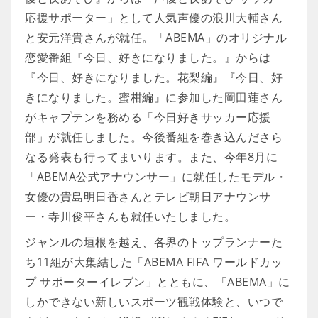
応援サポーター」として人気声優の浪川大輔さん
と安元洋貴さんが就任。「ABEMA」のオリジナル
恋愛番組『今日、好きになりました。』からは
『今日、好きになりました。花梨編』『今日、好
きになりました。蜜柑編』に参加した岡田蓮さん
がキャプテンを務める「今日好きサッカー応援
部」が就任しました。今後番組を巻き込んださら
なる発表も行ってまいります。また、今年8月に
「ABEMA公式アナウンサー」に就任したモデル・
女優の貴島明日香さんとテレビ朝日アナウンサ
ー・寺川俊平さんも就任いたしました。
ジャンルの垣根を越え、各界のトップランナーた
ち11組が大集結した「ABEMA FIFA ワールドカッ
プ サポーターイレブン」とともに、「ABEMA」に
しかできない新しいスポーツ観戦体験と、いつで