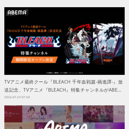
TVアニメ最終クール『BLEACH 千年血戦篇-禍進譚-』放
送記念、TVアニメ『BLEACH』特集チャンネルがABE…
2026.07.24 07:00