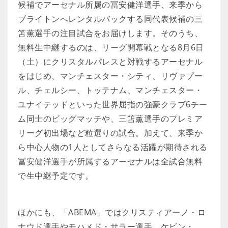
候補でアーセナル所属の冨安健洋選手、来季から
ブライトンへレンタルバックする同代表候補の三
笘薫選手の注目試合をお届けします。そのうち、
無料生中継するのは、リーグ開幕戦となる8月6日
（土）にクリスタルパレスと対戦するアーセナル
をはじめ、マンチェスター・シティ、リヴァプー
ル、チェルシー、トッテナム、マンチェスター・
ユナイテッドといった世界屈指の強豪クラブ6チー
ム同士のビッグマッチや、三笘薫選手のプレミア
リーグ初出場など粒選りの試合。加えて、来季か
ら中心人物の1人としてさらなる活躍が期待される
冨安健洋選手が所属するアーセナルは全試合無料
で生中継予定です。
ほかにも、「ABEMA」ではクリスティアーノ・ロ
ナウド選手やモハメド・サラー選手、ケビン・