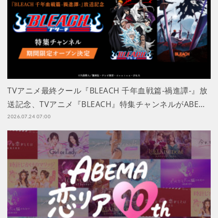
TVアニメ最終クール『BLEACH 千年血戦篇-禍進譚-』放
送記念、TVアニメ『BLEACH』特集チャンネルがABE…
2026.07.24 07:00