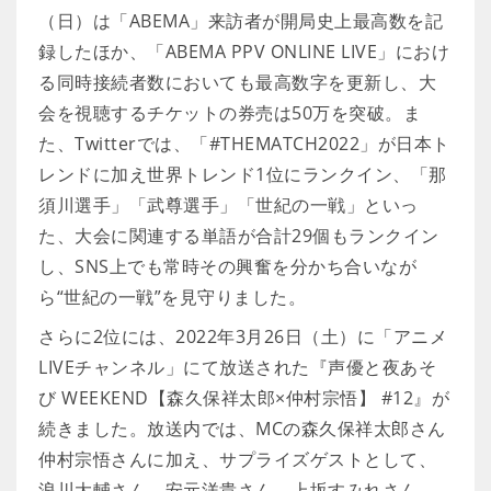
（日）は「ABEMA」来訪者が開局史上最高数を記
録したほか、「ABEMA PPV ONLINE LIVE」におけ
る同時接続者数においても最高数字を更新し、大
会を視聴するチケットの券売は50万を突破。ま
た、Twitterでは、「#THEMATCH2022」が日本ト
レンドに加え世界トレンド1位にランクイン、「那
須川選手」「武尊選手」「世紀の一戦」といっ
た、大会に関連する単語が合計29個もランクイン
し、SNS上でも常時その興奮を分かち合いなが
ら“世紀の一戦”を見守りました。
さらに2位には、2022年3月26日（土）に「アニメ
LIVEチャンネル」にて放送された『声優と夜あそ
び WEEKEND【森久保祥太郎×仲村宗悟】 #12』が
続きました。放送内では、MCの森久保祥太郎さん
仲村宗悟さんに加え、サプライズゲストとして、
浪川大輔さん、安元洋貴さん、上坂すみれさん、