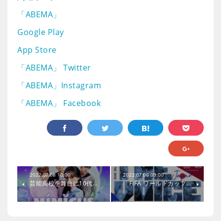
「ABEMA」
Google Play
App Store
「ABEMA」 Twitter
「ABEMA」Instagram
「ABEMA」 Facebook
2022.07.08 10:00
2022.07.06 09:00
芸能高校を舞台に10代…
「FIFA ワールドカップ…