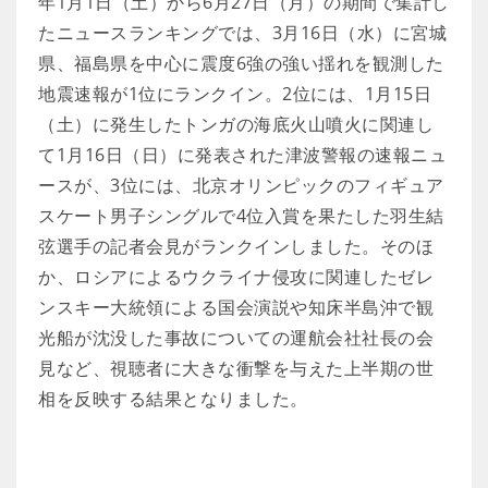
年1月1日（土）から6月27日（月）の期間で集計し
たニュースランキングでは、3月16日（水）に宮城
県、福島県を中心に震度6強の強い揺れを観測した
地震速報が1位にランクイン。2位には、1月15日
（土）に発生したトンガの海底火山噴火に関連し
て1月16日（日）に発表された津波警報の速報ニュ
ースが、3位には、北京オリンピックのフィギュア
スケート男子シングルで4位入賞を果たした羽生結
弦選手の記者会見がランクインしました。そのほ
か、ロシアによるウクライナ侵攻に関連したゼレ
ンスキー大統領による国会演説や知床半島沖で観
光船が沈没した事故についての運航会社社長の会
見など、視聴者に大きな衝撃を与えた上半期の世
相を反映する結果となりました。