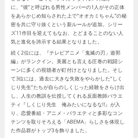
に、“彼”と呼ばれる男性メンバーの1人がその正体
をあらかじめ知らされた上で“オオカミちゃん”の秘
密を共に守り抜くという新ルールが追加。シリー
ズ11作目を迎えてもなお、とどまることのない人
気と進化を誇示する結果となりました。
続く2位には、『テレビアニメ「鬼滅の刃」遊郭
編』がランクイン。美麗とも言える圧巻の戦闘シ
ーンに多くの視聴者が釘付けとなりました。そし
て3位には、過去に大きな失敗をやらかした“しく
じり先生”たちが自らのしくじった経験をさらけ出
し、人生の教訓を伝授してくれる反面教師バラエ
ティ『しくじり先生 俺みたいになるな!!』が入
り、恋愛番組・アニメ・バラエティと多彩なコン
テンツを取りそろえる「ABEMA」らしさを体現し
た作品群がトップ3を飾りました。