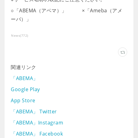
○「ABEMA（アベマ）」 ×「Ameba（アメ
ーバ）」
News
(
772
)
関連リンク
「ABEMA」
Google Play
App Store
「ABEMA」 Twitter
「ABEMA」Instagram
「ABEMA」 Facebook