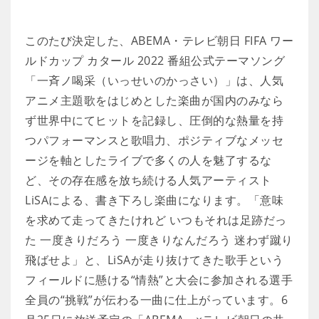
このたび決定した、ABEMA・テレビ朝日 FIFA ワー
ルドカップ カタール 2022 番組公式テーマソング
「一斉ノ喝采（いっせいのかっさい）」は、人気
アニメ主題歌をはじめとした楽曲が国内のみなら
ず世界中にてヒットを記録し、圧倒的な熱量を持
つパフォーマンスと歌唱力、ポジティブなメッセ
ージを軸としたライブで多くの人を魅了するな
ど、その存在感を放ち続ける人気アーティスト
LiSAによる、書き下ろし楽曲になります。「意味
を求めて走ってきたけれど いつもそれは足跡だっ
た 一度きりだろう 一度きりなんだろう 迷わず蹴り
飛ばせよ」と、LiSAが走り抜けてきた歌手という
フィールドに懸ける“情熱”と大会に参加される選手
全員の“挑戦”が伝わる一曲に仕上がっています。6