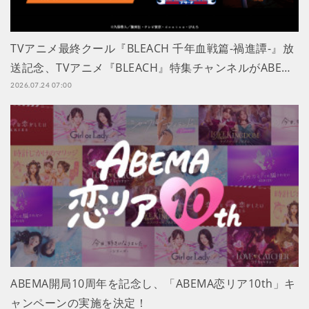
TVアニメ最終クール『BLEACH 千年血戦篇-禍進譚-』放
送記念、TVアニメ『BLEACH』特集チャンネルがABE…
2026.07.24 07:00
ABEMA開局10周年を記念し、「ABEMA恋リア10th」キ
ャンペーンの実施を決定！