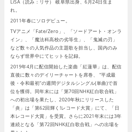
LiSA（読み：リサ） 岐阜県出身、6月24日生ま
れ。
2011年春にソロデビュー。
TVアニメ「Fate/Zero」、「ソードアート・オンラ
イン」、「魔法科高校の劣等生」、「鬼滅の刃」
など数々の人気作品の主題歌を担当し、国内のみ
ならず世界中にてヒットを記録。
2019年4月に配信開始した楽曲「紅蓮華」は、配信
直後に数々のデイリーチャートを席巻、 "平成最
後・令和最初"の週間デジタルシングル(単曲)で首
位を獲得。同年末には「第70回NHK紅白歌合戦」
への初出場を果たし、2020年秋にリリースした
「炎」は「第62回輝く!レコード大賞」にて、「日
本レコード大賞」を受賞。さらに2021年末には3年
連続となる「第72回NHK紅白歌合戦」への出場を