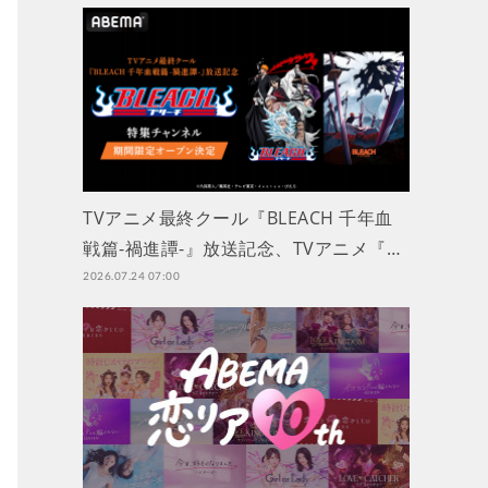
TVアニメ最終クール『BLEACH 千年血
戦篇-禍進譚-』放送記念、TVアニメ『…
2026.07.24 07:00