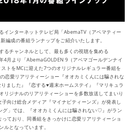
めるインターネットテレビ局「AbemaTV（アベマティー
する新編成の番組ランナップをご紹介いたします。
放送するチャンネルとして、最も多くの視聴を集める
17年4月より「AbemaGOLDEN 9（アベマゴールデンナイ
ストをMCに迎えた7つのオリジナルレギュラー番組を
けの恋愛リアリティーショー『オオカミくんには騙されな
なりました』『恋する♥週末ホームステイ』『マリキュラ
どオリジナルのリアリティーショーを多数放送してまいり
女子向け総合メディア『マイナビティーンズ』が発表し
キング」では、『オオカミくんには騙されない♡』がラン
なっており、同番組をきっかけに恋愛リアリティーショ
ャンルとなっています。