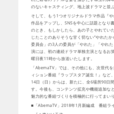
のないキャスティング、地上波ドラマと並
そして、もう1つオリジナルドラマ作品『や
作品をアップし、SNSを中心に話題となり
のとき、もしかしたら、あの子とやれていた
じたことのありそうな甘く切ない“やれたか
委員会」の3人の委員が「やれた」「やれ
演には、初の連続ドラマ単独主演となるお
曜日夜11時から放送いたします。
「AbemaTV」では、その他にも、次世代
ィション番組『ラップスタア誕生！』など、
14日（日）からは、新たに、全6場所90
す。今後も、コンテンツ拡充や機能追加など
魅力的な番組づくりを積極的に行ってまい
■「AbemaTV」2018年1月新編成 番組