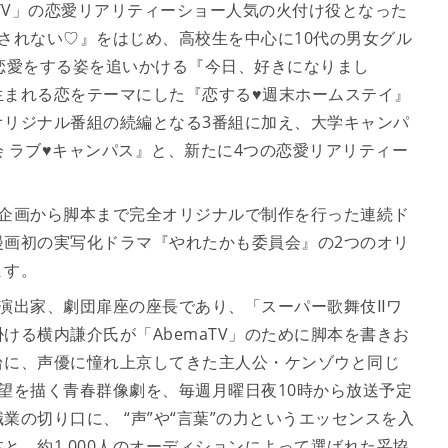
maTV」の恋愛リアリティーショー人気の火付け役となった
されない♡』をはじめ、高校生を中心に10代の男女グル
恋愛をする姿を追いかける『今日、好きになりまし
生まれる恋をテーマにした『恋する♥週末ホームステイ』
オリジナル番組の続編となる3番組に加え、大学キャンパ
 ラブ♥キャンパス』と、新たに4つの恋愛リアリティー
る、企画から脚本まで完全オリジナルで制作を行った連続ド
漫画初の実写化ドラマ『やれたかも委員会』の2つのオリ
ます。
演出家、劇団扉座の座長であり、「スーパー歌舞伎Ⅱワ
ける横内謙介氏が「AbemaTV」のために脚本を書きお
台に、声優に憧れ上京してきた主人公・ケンゾウと同じ
望を描く青春群像劇を、毎週月曜日夜10時から放送予定
の切り口に、 “声”や“言葉”の力というエッセンスを入
と、約1,000人のオーディションによって選ばれた妥協