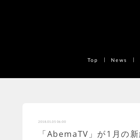
Top
News
2018.01.05 06:00
「AbemaTV」が1月