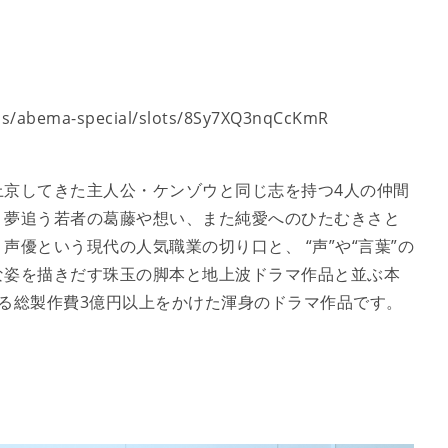
/abema-special/slots/8Sy7XQ3nqCcKmR
上京してきた主人公・ケンゾウと同じ志を持つ4人の仲間
。夢追う若者の葛藤や想い、また純愛へのひたむきさと
優という現代の人気職業の切り口と、 “声”や“言葉”の
な姿を描きだす珠玉の脚本と地上波ドラマ作品と並ぶ本
する総製作費3億円以上をかけた渾身のドラマ作品です。