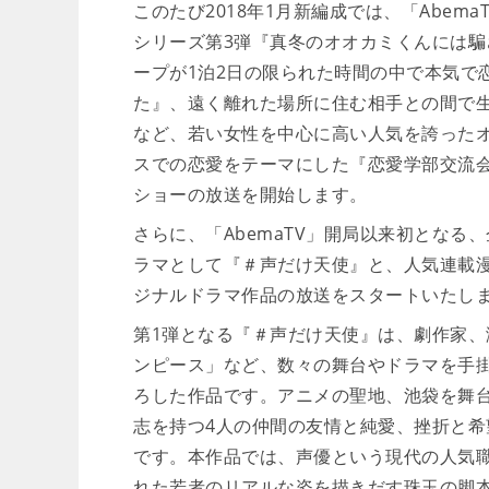
このたび2018年1月新編成では、「Abe
シリーズ第3弾『真冬のオオカミくんには騙
ープが1泊2日の限られた時間の中で本気で
た』、遠く離れた場所に住む相手との間で
など、若い女性を中心に高い人気を誇った
スでの恋愛をテーマにした『恋愛学部交流会
ショーの放送を開始します。
さらに、「AbemaTV」開局以来初とな
ラマとして『＃声だけ天使』と、人気連載
ジナルドラマ作品の放送をスタートいたし
第1弾となる『＃声だけ天使』は、劇作家、
ンピース」など、数々の舞台やドラマを手掛
ろした作品です。アニメの聖地、池袋を舞
志を持つ4人の仲間の友情と純愛、挫折と希
です。本作品では、声優という現代の人気職業
れた若者のリアルな姿を描きだす珠玉の脚本