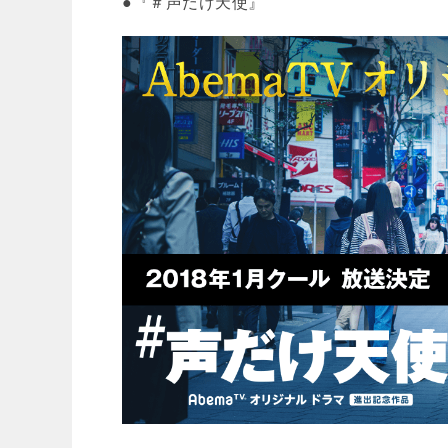
●『＃声だけ天使』