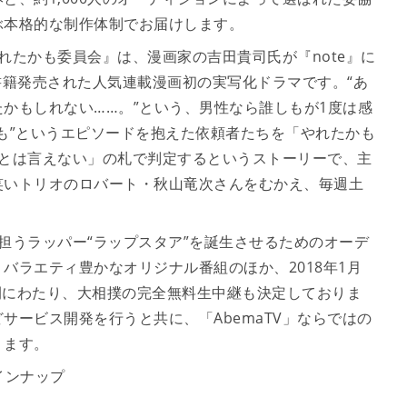
ぶ本格的な制作体制でお届けします。
れたかも委員会』は、漫画家の吉田貴司氏が『note』に
書籍発売された人気連載漫画初の実写化ドラマです。“あ
かもしれない……。”という、男性なら誰しもが1度は感
も”というエピソードを抱えた依頼者たちを「やれたかも
たとは言えない」の札で判定するというストーリーで、主
笑いトリオのロバート・秋山竜次さんをむかえ、毎週土
を担うラッパー“ラップスタア”を誕生させるためのオーデ
バラエティ豊かなオリジナル番組のほか、2018年1月
日間にわたり、大相撲の完全無料生中継も決定しておりま
サービス開発を行うと共に、「AbemaTV」ならではの
ります。
ラインナップ