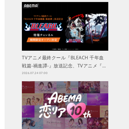
TVアニメ最終クール『BLEACH 千年血
戦篇-禍進譚-』放送記念、TVアニメ『…
2026.07.24 07:00