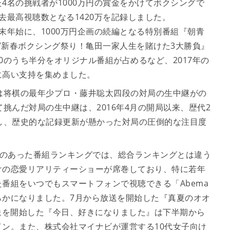
4名の挑戦者が1000万円の賞金をかけてボクシングで
過去最高視聴数となる1420万を記録しました。
年末年始に、1000万円企画の続編となる特別番組『朝青
aTV新春ボクシング祭り！亀田一家人生を賭けた3大勝負』
0のうち半分をオリジナル番組が占めるなど、2017年の
に高い支持を集めました。
は将棋の最年少プロ・藤井聡太四段の対局の生中継がの
挑んだ対局の生中継は、2016年4月の開局以来、歴代2
録し、歴史的な記録更新が懸かった対局の圧倒的な注目度
人気のあった番組ランキングでは、総合ランキングとは違う
けの恋愛リアリティーショーが席巻しており、特に若年
番組をいつでもスマートフォンで視聴できる「Abema
らかになりました。7月から放送を開始した『真夏のオオ
送を開始した『今日、好きになりました』は下半期から
ン。また、株式会社マイナビが運営する10代女子向け