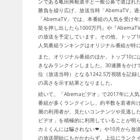
ンである亀田興毅選手と一般公募で選ばれた
勝負を繰り広げ、放送当時「AbemaTV」
「AbemaTV」では、本番組の人気を受け
龍を押し出したら1000万円』や『Abem
の放送を予定しています。その他、トップ1
人気番組ランキングはオリジナル番組が特
また、オリジナル番組のほか、トップ10に
きなみランクインしました。30連勝をかけて
位（放送当時）となる1242.5万視聴を記
の高さを示す結果となりました。
続いて、「Abemaビデオ」で2017年に
番組が多くランクインし、約半数を若者向
層の利用者が、見たいコンテンツや見逃した
ビデオ」を積極的に利用していることが明
カミくんには騙されない❤』や10月から放
の放送開始にもかかわらず、上位にランクイ