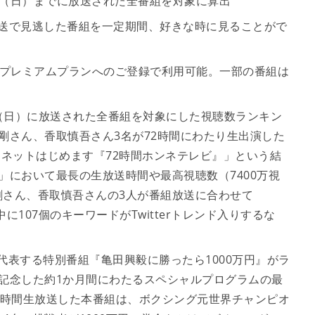
月10日（日）までに放送された全番組を対象に算出
」の放送で見逃した番組を一定期間、好きな時に見ることがで
）のプレミアムプランへのご登録で利用可能。一部の番組は
10日（日）に放送された全番組を対象にした視聴数ランキン
剛さん、香取慎吾さん3名が72時間にわたり生出演した
ーネットはじめます『72時間ホンネテレビ』」という結
V」において最長の生放送時間や最高視聴数（7400万視
剛さん、香取慎吾さんの3人が番組放送に合わせて
中に107個のキーワードがTwitterトレンド入りするな
」を代表する特別番組『亀田興毅に勝ったら1000万円』がラ
記念した約1か月間にわたるスペシャルプログラムの最
5時間生放送した本番組は、ボクシング元世界チャンピオ