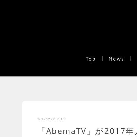
Top
News
2017.12.22 06:10
「AbemaTV」が201