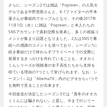
さらに、シーズン2では雑誌「Popteen」の人気モ
デルである中野恵那さんと、K-1ファイターの平本
蓮さんが番組内でカップルとなり、その後2017年
11月1日（水）に雑誌「Popteen」と本人たちの
SNSアカウントで真剣交際を発表し、多くの祝福コ
メントが集まり話題となりました。2人はSNSで番
組への感謝のコメントも述べており、シーズン1に
続き番組だけで終わらずプライベートでの交際に
発展するきっかけを作れていることも、オオカミ
くんシリーズが視聴者の女子高生たちから支持を
得ている理由の1つとして挙げられます。なお、シ
ーズン1～2は「AbemaTV」内のビデオからいつで
も無料で見ることが出来ます。
今回放送が決定したシーズン3では『真冬のオオカ
ミくんには騙されない』と題し、今までのシリー