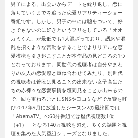
男子による、出会いからデートを繰り返し、恋に
落ちていくまでを追った恋愛リアリティーショー
番組です。しかし、男子の中には嘘をついて、好
きでもないのに好きというフリをしている「オオ
カミくん」が最低でも1人混ざっており、誘惑や混
乱を招くような言動をすることでよりリアルな恋
愛模様を引き起こすことが本作品の見どころの1つ
となっております。同世代の視聴者は自分やまわ
りの友人の恋愛感と重ね合わせてみたり、別世代
の視聴者は普段は見ることの出来ない女子高生た
ちの赤裸々な恋愛事情を垣間見ることが出来るの
で、回を重ねるごとにSNSや口コミなどで反響を呼
び2017年9月に放送したシーズン2の最終回では
「AbemaTV」の60分番組では歴代視聴数1位
（※1） となる140万視聴を超え、多くの話題と視
聴を集めた人気番組シリーズとなりました。