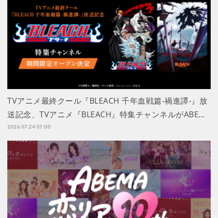
TVアニメ最終クール『BLEACH 千年血戦篇-禍進譚-』放
送記念、TVアニメ『BLEACH』特集チャンネルがABE…
2026.07.24 07:00