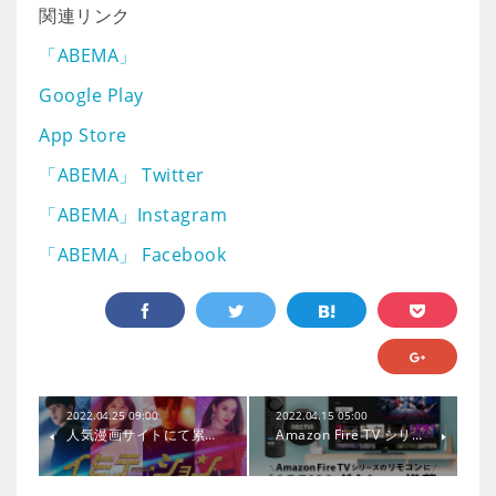
関連リンク
「ABEMA」
Google Play
App Store
「ABEMA」 Twitter
「ABEMA」Instagram
「ABEMA」 Facebook
2022.04.25 09:00
2022.04.15 05:00
人気漫画サイトにて累…
Amazon Fire TV シリ…