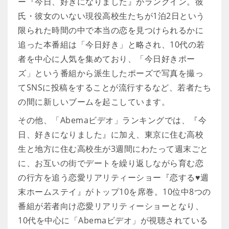
ー『今日、好きになりました』がランクイン。彼
氏・彼女のいない現役高校生たちが1泊2日という
限られた時間の中で本当の恋を見つけられるかに
追った本番組は「今日好き」と略され、10代の若
者を中心に人気を集めており、「今日好きポー
ズ」という番組から派生したポーズで写真を撮っ
てSNSに投稿をすることが流行するなど、若者たち
の間に新しいブームを起こしています。
その他、「Abemaビデオ」ランキングでは、『今
日、好きになりました』に加え、東京に住む高校
生と地方に住む高校生が3週間にわたって週末ごと
に、お互いの街でデートを繰り返しながら育む恋
の行方を追う恋愛リアリティーショー『恋する♥週
末ホームステイ』がトップ10を席巻。10位中8つの
番組が若者向け恋愛リアリティーショーとなり、
10代を中心に「Abemaビデオ」が視聴されている