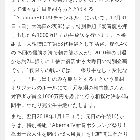
定です。オリジナル番組を放送するチャンネルと
して様々な注目番組をおとどけする
「AbemaSPECIALチャンネル」において、12月31
日（日）大晦日の夜8時より特別番組『朝青龍を押
し出したら1000万円』の生放送を行います。本番
組は、大相撲にて第68代横綱として活躍、歴代4位
の25回の優勝を誇る朝青龍さんが、2010年の引退
から約7年振りに土俵に復活する大晦日の特別企画
です。1夜限りの戦いでは、「張り手なし・変化な
し」、「押し出しのみを勝ちとする」という番組
オリジナルのルールにて、元横綱の朝青龍さんと
対戦者が賞金1000万円を懸けて行う相撲対決を4時
間半にわたり完全生中継いたします。
また、翌日2018年1月1日（月）元日の午後1時か
らは、特別番組『AbemaTV新春ボクシング祭り！
亀田一家人生を賭けた3大勝負』を10時間にわたり