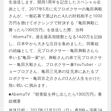
生放送します。開局1周年を記念したスペシャル企
画として、2017年5月に元プロボクサーの亀田興毅
さんが、一般応募で選ばれた4人の対戦相手と1000
万円を懸けてボクシングで対決する『亀田興毅に
勝ったら1000万円』を放送した際、当時
「AbemaTV」過去最高視聴数となる1420万を記録
し、日本中から大きな注目を集めました。同番組
の続編として、元プロボクサー・亀田興毅さんら
率いる“亀田一家”が、興毅さんの弟で元プロボクサ
ー・亀田大毅さん、プロボクサー兼YouTuber・ジ
ョーブログさん、亀田三兄弟の従兄弟にあたるプ
ロボクサー・亀田京之介さんの3人が人生をかけた
熱い戦いに挑みます。
■AbemaTV 『朝青龍を押し出したら1000万円』番
組概要
放送日程： 2017年12月31日（日） 夜8時～深夜24