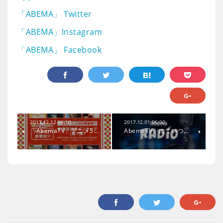
「ABEMA」 Twitter
「ABEMA」Instagram
「ABEMA」 Facebook
2017.12.12 06:10
2017.12.01 06:00
「AbemaTV」アニメ5…
AbemaTV」にていつ…