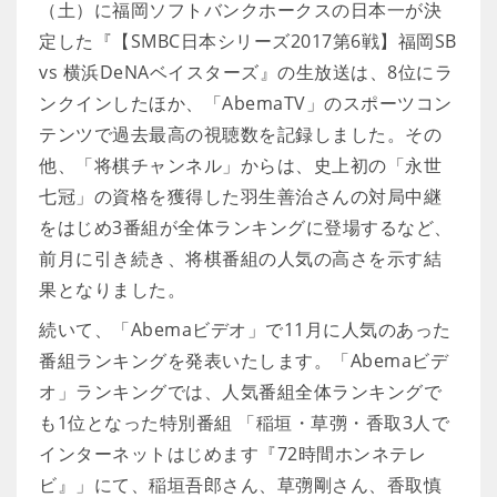
（土）に福岡ソフトバンクホークスの日本一が決
定した『【SMBC日本シリーズ2017第6戦】福岡SB
vs 横浜DeNAベイスターズ』の生放送は、8位にラ
ンクインしたほか、「AbemaTV」のスポーツコン
テンツで過去最高の視聴数を記録しました。その
他、「将棋チャンネル」からは、史上初の「永世
七冠」の資格を獲得した羽生善治さんの対局中継
をはじめ3番組が全体ランキングに登場するなど、
前月に引き続き、将棋番組の人気の高さを示す結
果となりました。
続いて、「Abemaビデオ」で11月に人気のあった
番組ランキングを発表いたします。「Abemaビデ
オ」ランキングでは、人気番組全体ランキングで
も1位となった特別番組 「稲垣・草彅・香取3人で
インターネットはじめます『72時間ホンネテレ
ビ』」にて、稲垣吾郎さん、草彅剛さん、香取慎