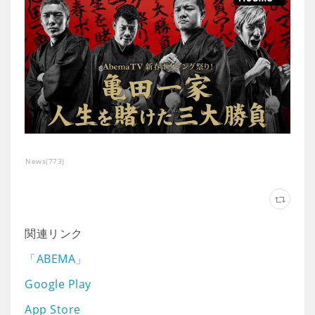
News
(
773
)
関連リンク
「ABEMA」
Google Play
App Store