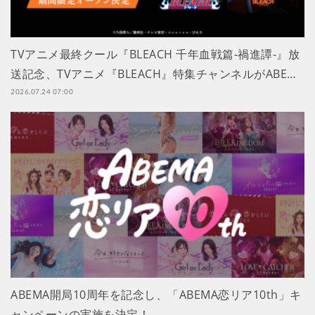
TVアニメ最終クール『BLEACH 千年血戦篇-禍進譚-』放
送記念、TVアニメ『BLEACH』特集チャンネルがABE…
2026.07.24 07:00
ABEMA開局10周年を記念し、「ABEMA恋リア10th」キ
ャンペーンの実施を決定！