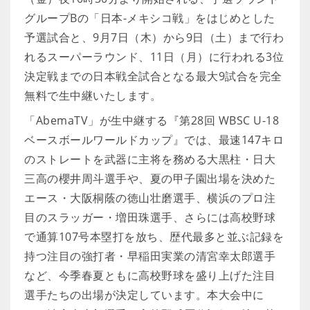
グループBの「日本-メキシコ戦」をはじめとした
予選試合と、9月7日（木）から9日（土）まで行わ
れるスーパーラウンド、11日（月）に行われる3位
決定戦までの日本戦全試合となる最大9試合を完全
無料で生中継いたします。
「AbemaTV」が生中継する『第28回 WBSC U-18
ベースボールワールドカップ』では、最速147キロ
のストレートを武器に主将を務める大黒柱・日大
三高の櫻井周斗選手や、夏の甲子園出場を決めた
エース・大阪桐蔭の徳山壮磨選手、横浜のプロ注
目のスラッガー・増田珠選手、さらには高校野球
で通算107号本塁打を放ち、歴代最多と並ぶ記録を
持つ注目の強打者・早稲田実業の清宮幸太郎選手
など、今季春夏ともに高校野球を盛り上げた注目
選手たちの出場が決定しています。本大会中に