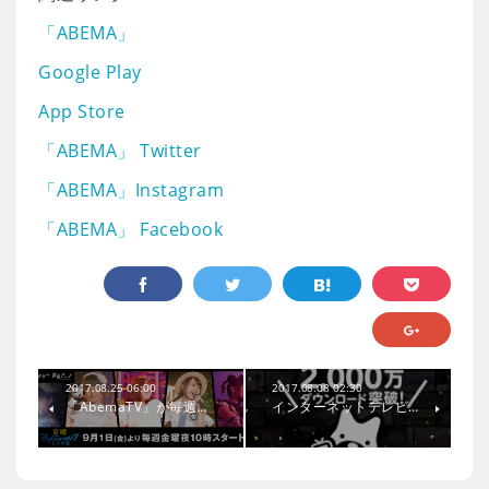
「ABEMA」
Google Play
App Store
「ABEMA」 Twitter
「ABEMA」Instagram
「ABEMA」 Facebook
2017.08.25 06:00
2017.08.08 02:30
「AbemaTV」が毎週…
インターネットテレビ…