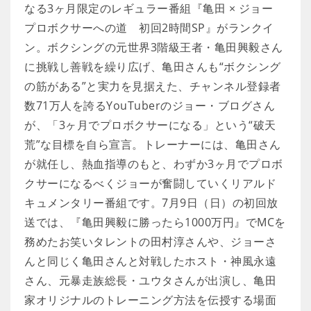
なる3ヶ月限定のレギュラー番組『亀田 × ジョー
プロボクサーへの道 初回2時間SP』がランクイ
ン。ボクシングの元世界3階級王者・亀田興毅さん
に挑戦し善戦を繰り広げ、亀田さんも“ボクシング
の筋がある”と実力を見据えた、チャンネル登録者
数71万人を誇るYouTuberのジョー・ブログさん
が、「3ヶ月でプロボクサーになる」という“破天
荒”な目標を自ら宣言。トレーナーには、亀田さん
が就任し、熱血指導のもと、わずか3ヶ月でプロボ
クサーになるべくジョーが奮闘していくリアルド
キュメンタリー番組です。7月9日（日）の初回放
送では、『亀田興毅に勝ったら1000万円』でMCを
務めたお笑いタレントの田村淳さんや、ジョーさ
んと同じく亀田さんと対戦したホスト・神風永遠
さん、元暴走族総長・ユウタさんが出演し、亀田
家オリジナルのトレーニング方法を伝授する場面