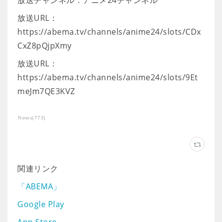
放送チャンネル：アニメ24チャンネル
放送URL：
https://abema.tv/channels/anime24/slots/CDx
CxZ8pQjpXmy
放送URL：
https://abema.tv/channels/anime24/slots/9Et
meJm7QE3KVZ
News
(
773
)
関連リンク
「ABEMA」
Google Play