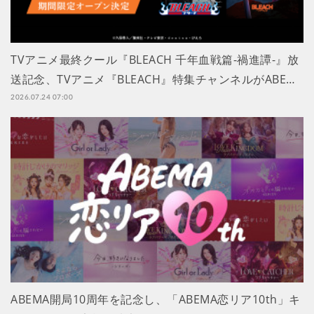
TVアニメ最終クール『BLEACH 千年血戦篇-禍進譚-』放
送記念、TVアニメ『BLEACH』特集チャンネルがABE…
2026.07.24 07:00
ABEMA開局10周年を記念し、「ABEMA恋リア10th」キ