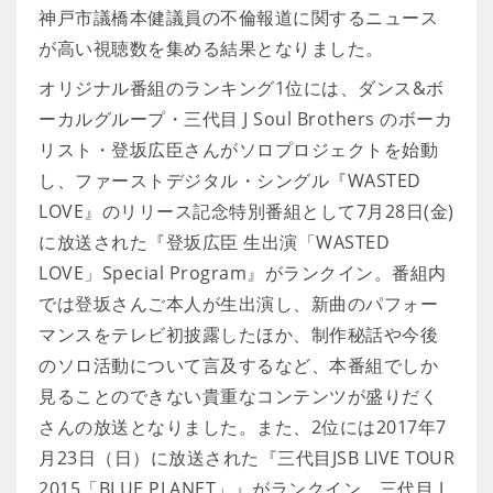
神戸市議橋本健議員の不倫報道に関するニュース
が高い視聴数を集める結果となりました。
オリジナル番組のランキング1位には、ダンス&ボ
ーカルグループ・三代目 J Soul Brothers のボーカ
リスト・登坂広臣さんがソロプロジェクトを始動
し、ファーストデジタル・シングル『WASTED
LOVE』のリリース記念特別番組として7月28日(金)
に放送された『登坂広臣 生出演「WASTED
LOVE」Special Program』がランクイン。番組内
では登坂さんご本人が生出演し、新曲のパフォー
マンスをテレビ初披露したほか、制作秘話や今後
のソロ活動について言及するなど、本番組でしか
見ることのできない貴重なコンテンツが盛りだく
さんの放送となりました。また、2位には2017年7
月23日（日）に放送された『三代目JSB LIVE TOUR
2015「BLUE PLANET」』がランクイン。三代目 J