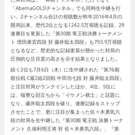
「AbemaGOLDチャンネル」でも同時生中継を行
い、2チャンネル合計の視聴数が昨年2016年4月の
開局以来、歴代2位となる1242.5万視聴を記録、29
連勝目を更新した『第30期 竜王戦決勝トーナメン
ト 増田康宏四段 対 藤井聡太四段』も793.9万視聴
となるなど、歴史的な記録更新が懸かった対局の
圧倒的な注目度の高さを示す結果となりました。
続く2位も7月6日（木）に生中継された『第76期
順位戦 C級2組2回戦 中田功七段 対 藤井聡太四段』
と注目対局がランクインしたほか、4位、5位に
は、端整な顔立ちから「イケメン棋士」と話題に
なり、藤井聡太四段を破り、連勝記録をストップ
させたことで、更に注目が集まった佐々木勇気六
段の対局を生中継した『第30期 竜王戦 決勝トーナ
メント 久保利明王将 対 佐々木勇気六段』、『第