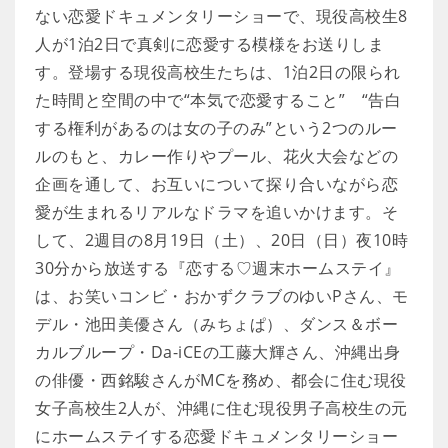
ない恋愛ドキュメンタリーショーで、現役高校生8
人が1泊2日で真剣に恋愛する模様をお送りしま
す。登場する現役高校生たちは、1泊2日の限られ
た時間と空間の中で“本気で恋愛すること” “告白
する権利があるのは女の子のみ”という2つのルー
ルのもと、カレー作りやプール、花火大会などの
企画を通して、お互いについて探り合いながら恋
愛が生まれるリアルなドラマを追いかけます。そ
して、2週目の8月19日（土）、20日（日）夜10時
30分から放送する『恋する♡週末ホームステイ』
は、お笑いコンビ・おかずクラブのゆいPさん、モ
デル・池田美優さん（みちょぱ）、ダンス＆ボー
カルブループ・Da-iCEの工藤大輝さん、沖縄出身
の俳優・西銘駿さんがMCを務め、都会に住む現役
女子高校生2人が、沖縄に住む現役男子高校生の元
にホームステイする恋愛ドキュメンタリーショー