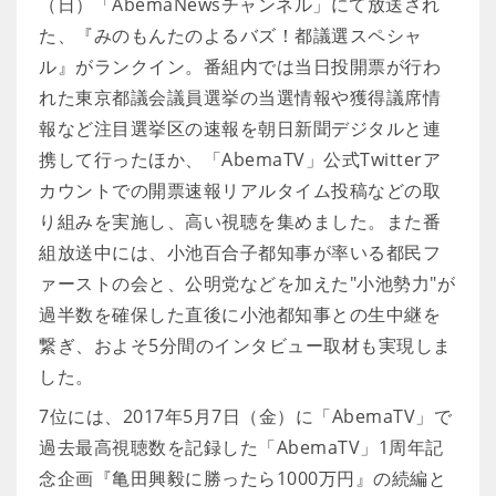
（日）「AbemaNewsチャンネル」にて放送され
た、『みのもんたのよるバズ！都議選スペシャ
ル』がランクイン。番組内では当日投開票が行わ
れた東京都議会議員選挙の当選情報や獲得議席情
報など注目選挙区の速報を朝日新聞デジタルと連
携して行ったほか、「AbemaTV」公式Twitterア
カウントでの開票速報リアルタイム投稿などの取
り組みを実施し、高い視聴を集めました。また番
組放送中には、小池百合子都知事が率いる都民フ
ァーストの会と、公明党などを加えた"小池勢力"が
過半数を確保した直後に小池都知事との生中継を
繋ぎ、およそ5分間のインタビュー取材も実現しま
した。
7位には、2017年5月7日（金）に「AbemaTV」で
過去最高視聴数を記録した「AbemaTV」1周年記
念企画『亀田興毅に勝ったら1000万円』の続編と