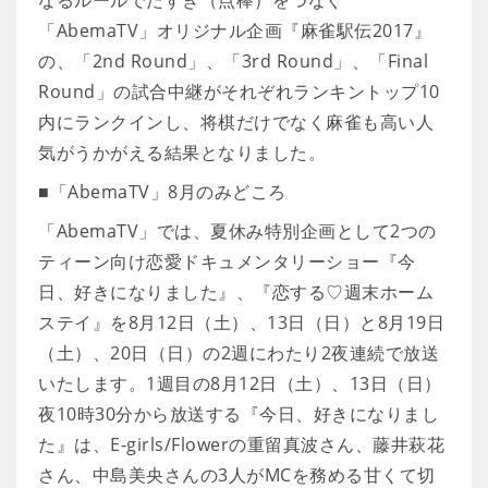
なるルールでたすき（点棒）をつなぐ
「AbemaTV」オリジナル企画『麻雀駅伝2017』
の、「2nd Round」、「3rd Round」、「Final
Round」の試合中継がそれぞれランキントップ10
内にランクインし、将棋だけでなく麻雀も高い人
気がうかがえる結果となりました。
■「AbemaTV」8月のみどころ
「AbemaTV」では、夏休み特別企画として2つの
ティーン向け恋愛ドキュメンタリーショー『今
日、好きになりました』、『恋する♡週末ホーム
ステイ』を8月12日（土）、13日（日）と8月19日
（土）、20日（日）の2週にわたり2夜連続で放送
いたします。1週目の8月12日（土）、13日（日）
夜10時30分から放送する『今日、好きになりまし
た』は、E-girls/Flowerの重留真波さん、藤井萩花
さん、中島美央さんの3人がMCを務める甘くて切