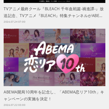
TVアニメ最終クール『BLEACH 千年血戦篇-禍進譚-』放
送記念、TVアニメ『BLEACH』特集チャンネルがABE…
2026.07.24 07:00
ABEMA開局10周年を記念し、「ABEMA恋リア10th」キ
ャンペーンの実施を決定！
2026.07.22 03:00