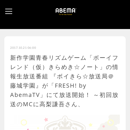
2017.10.21 06:00
新作学園青春リズムゲーム「ボーイフ
レンド（仮）きらめき☆ノート」の情
報生放送番組 『ボイきら☆放送局＠
藤城学園』が「FRESH! by
AbemaTV」にて放送開始！ ～初回放
送のMCに高梨謙吾さん、