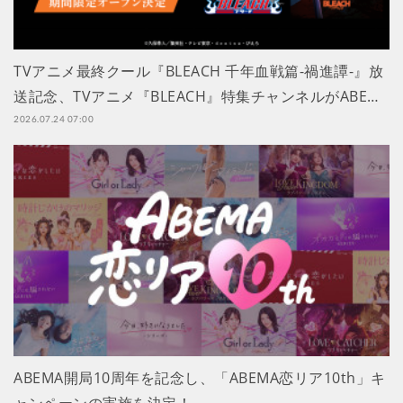
TVアニメ最終クール『BLEACH 千年血戦篇-禍進譚-』放
送記念、TVアニメ『BLEACH』特集チャンネルがABE…
2026.07.24 07:00
ABEMA開局10周年を記念し、「ABEMA恋リア10th」キ