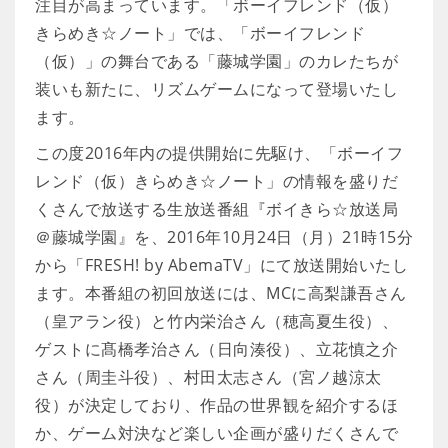
注目が高まっています。「ボーイフレンド（仮）
きらめき☆ノート」では、「ボーイフレンド
（仮）」の舞台である「藤城学園」のカレたちが
装いも新たに、リズムゲームになって登場いたし
ます。
この度2016年内の提供開始に先駆け、「ボーイフ
レンド（仮）きらめき☆ノート」の情報を盛りだ
くさんで放送する生放送番組『ボイきら☆放送局
＠藤城学園』を、2016年10月24日（月）21時15分
から「FRESH! by AbemaTV」にて放送開始いたし
ます。本番組の初回放送には、MCに高梨謙吾さん
（皇アラン役）と竹内栄治さん（穂高夏生役）、
ゲストに髙橋孝治さん（日向湊役）、立花慎之介
さん（周圭斗役）、村田太志さん（宮ノ越涼太
役）が決定しており、作品の世界観を紹介するほ
か、ゲーム対決など楽しい企画が盛りだくさんで