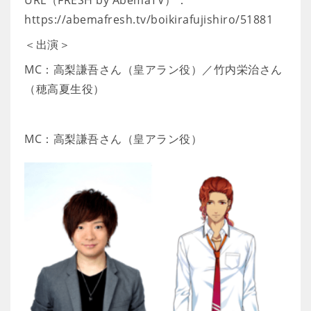
URL（FRESH by AbemaTV）：
https://abemafresh.tv/boikirafujishiro/51881
＜出演＞
MC：高梨謙吾さん（皇アラン役）／竹内栄治さん
（穂高夏生役）
MC：高梨謙吾さん（皇アラン役）