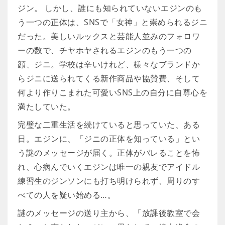
ジン。 しかし、誰にも知られていないエジンのも
う一つの正体は、SNSで「女神」と崇められるジニ
だった。美しいルックスと芸能人並みのフォロワ
ーの数で、チヤホヤされるエジンのもう一つの
顔、ジニ。学校は辛いけれど、様々なブランドか
らジニに送られてくる新作商品や協賛費、そして
何より作りこまれた可愛いSNS上の自分に自尊心を
満たしていた。
完璧な二重生活を続けていると思っていた、ある
日。エジンに、「ジニの正体を知っている」とい
う謎のメッセージが届く。正体がバレることを怖
れ、心病んでいくエジンは唯一の親友でアイドル
練習生のジンソンにも打ち明けられず、周りのす
べての人を疑い始める…。
謎のメッセージの送り主から、「放課後教室で会