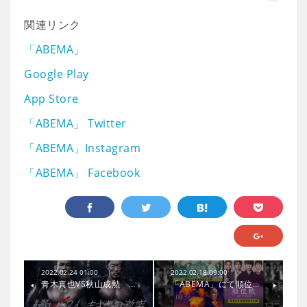
関連リンク
「ABEMA」
Google Play
App Store
「ABEMA」 Twitter
「ABEMA」Instagram
「ABEMA」 Facebook
2022.02.24 01:00
2022.02.18 09:00
青木真也VS秋山成勲 …
「ABEMA」にて順位…