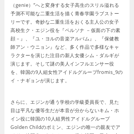
（genie）”へと変身する女子高生のスリル溢れる
予測不可能な二重生活を描く青春学園ラブストー
リーです。奇妙な二重生活をおくる主人公の女子
高校生ク・エジン役を『ペルソナ －仮面の下の素
顔－』、『ユ・ヨルの音楽アルバム』、『保健教
師アン・ウニョン』など、多く作品で多様なキャ
ラクターを演じた注目の新人女優シム・ダルギが
演じます。そして謎の美人インフルエンサー役
を、韓国の9人組女性アイドルグループfromis_9の
イ・ナギョンが演じます。
さらに、エジンが通う学校の学級委員長で、見た
目は平凡な優等生だが本音が分からないキム・ホ
イン役に韓国の10人組男性アイドルグループ
Golden Childのボミン、エジンの唯一の親友でア