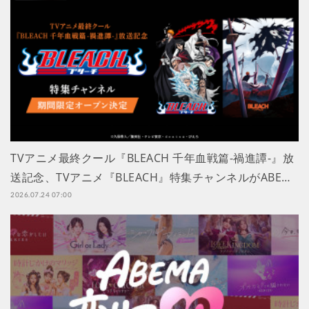
TVアニメ最終クール『BLEACH 千年血戦篇-禍進譚-』放
送記念、TVアニメ『BLEACH』特集チャンネルがABE…
2026.07.24 07:00