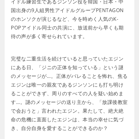
イドル練習生であるジンソン役を韓国・日本・中
国出身の9人組男性アイドルグループPENTAGON
のホンソクが演じるなど、今を時めく人気のK-
POPアイドル同士の共演に、放送前から早くも期
待の声が多く寄せられています。
完璧な二重生活を続けていると思っていたエジン
にある日、「ジニの正体を知っている」という謎
のメッセージが…。正体がバレることを怖れ、焦る
エジンは唯一の親友であるジンソンにも打ち明け
ることができず、周りのすべての人を疑い始めま
す…。謎のメッセージの送り主から、「放課後教室
で会おうと」言われたエジン。果たして、絶大絶
命の危機に直面したエジンは、本当の幸せに気づ
き、自分自身を愛することができるのか？