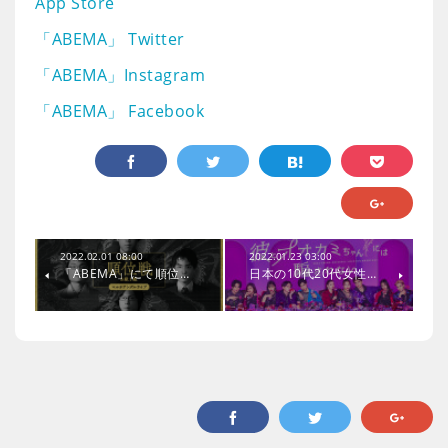
App Store
「ABEMA」 Twitter
「ABEMA」Instagram
「ABEMA」 Facebook
2022.02.01 08:00
2022.01.23 03:00
「ABEMA」にて順位…
日本の10代20代女性…