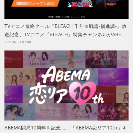
TVアニメ最終クール『BLEACH 千年血戦篇-禍進譚-』放
送記念、TVアニメ『BLEACH』特集チャンネルがABE…
2026.07.24 07:00
ABEMA開局10周年を記念し、「ABEMA恋リア10th」キ