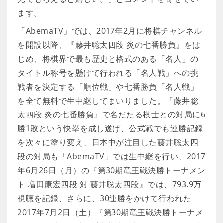
ます。
「AbemaTV」では、2017年2月に将棋チャンネル
を開設以降、『藤井聡太四段 炎の七番勝負』をは
じめ、将棋界で最も歴史と格式のある「名人」の
タイトル称号を懸けて行われる「名人戦」への挑
戦者を決定する「順位戦」や七番勝負「名人戦」
を全て無料で生中継してまいりました。『藤井聡
太四段 炎の七番勝負』で名だたる棋士との対局に6
勝1敗という快挙を成し遂げ、公式戦でも連勝記録
を次々に塗り変え、日本中が注目した藤井聡太四
段の対局も「AbemaTV」では生中継を行い、2017
年6月26日（月）の『第30期竜王戦決勝トーナメン
ト 増田康宏四段 対 藤井聡太四段』では、793.9万
視聴を記録、さらに、30連勝をかけて行われた
2017年7月2日（土）『第30期竜王戦決勝トーナメ