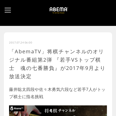
2017.07.24 06:00
「AbemaTV」将棋チャンネルのオリ
ジナル番組第2弾 『若手VSトップ棋
士 魂の七番勝負』が2017年9月より
放送決定
藤井聡太四段や佐々木勇気六段など若手7人がトッ
プ棋士に指名挑戦