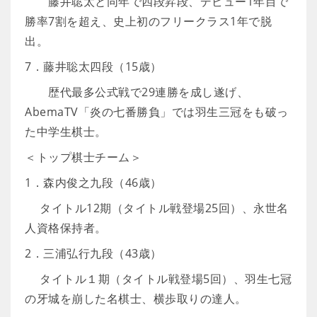
藤井聡太と同年で四段昇段、デビュー1年目で
勝率7割を超え、史上初のフリークラス1年で脱
出。
7．藤井聡太四段（15歳）
歴代最多公式戦で29連勝を成し遂げ、
AbemaTV「炎の七番勝負」では羽生三冠をも破っ
た中学生棋士。
＜トップ棋士チーム＞
1．森内俊之九段（46歳）
タイトル12期（タイトル戦登場25回）、永世名
人資格保持者。
2．三浦弘行九段（43歳）
タイトル１期（タイトル戦登場5回）、羽生七冠
の牙城を崩した名棋士、横歩取りの達人。