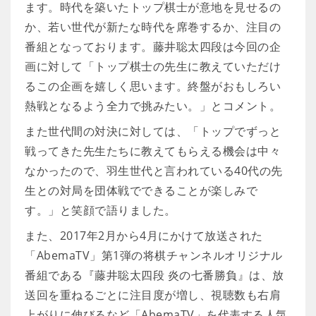
ます。時代を築いたトップ棋士が意地を見せるの
か、若い世代が新たな時代を席巻するか、注目の
番組となっております。藤井聡太四段は今回の企
画に対して「トップ棋士の先生に教えていただけ
るこの企画を嬉しく思います。終盤がおもしろい
熱戦となるよう全力で挑みたい。」とコメント。
また世代間の対決に対しては、「トップでずっと
戦ってきた先生たちに教えてもらえる機会は中々
なかったので、羽生世代と言われている40代の先
生との対局を団体戦でできることが楽しみで
す。」と笑顔で語りました。
また、2017年2月から4月にかけて放送された
「AbemaTV」第1弾の将棋チャンネルオリジナル
番組である『藤井聡太四段 炎の七番勝負』は、放
送回を重ねるごとに注目度が増し、視聴数も右肩
上がりに伸びるなど「AbemaTV」を代表する人気