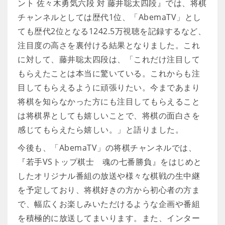
ント 佐々木勇気六段 対 藤井聡太四段』では、将棋
チャンネルとしては歴代1位、「AbemaTV」とし
ても歴代2位となる1242.5万視聴を記録するなど、
注目度の高さを裏付ける結果となりました。これ
に対して、藤井聡太四段は、「これだけ注目して
もらえたことは本当に驚いている。これからも注
目してもらえるように頑張りたい。今まであまり
将棋を知らなかった方にも注目してもらえること
は将棋界としても嬉しいことで、将棋の面白さを
感じてもらえたら嬉しい。」と語りました。
今後も、「AbemaTV」の将棋チャンネルでは、
『若手VSトップ棋士 魂の七番勝負』をはじめと
したオリジナル番組の放送や様々な棋戦の生中継
を予定しており、将棋好きの方から初心者の方ま
で、幅広くお楽しみいただけるような企画や番組
を積極的に放送してまいります。また、インター