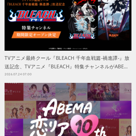
TVアニメ最終クール『BLEACH 千年血戦篇-禍進譚-』放
送記念、TVアニメ『BLEACH』特集チャンネルがABE…
2026.07.24 07:00