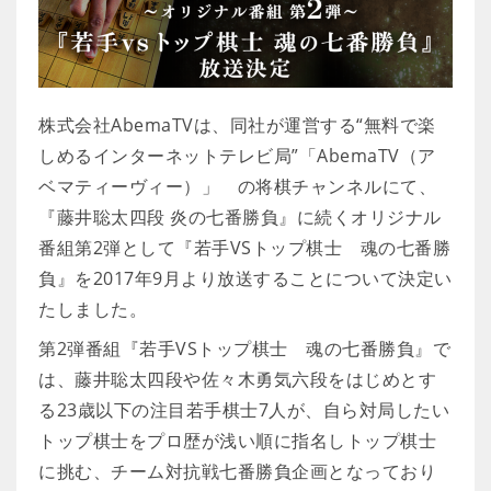
株式会社AbemaTVは、同社が運営する“無料で楽
しめるインターネットテレビ局”「AbemaTV（ア
ベマティーヴィー）」 の将棋チャンネルにて、
『藤井聡太四段 炎の七番勝負』に続くオリジナル
番組第2弾として『若手VSトップ棋士 魂の七番勝
負』を2017年9月より放送することについて決定い
たしました。
第2弾番組『若手VSトップ棋士 魂の七番勝負』で
は、藤井聡太四段や佐々木勇気六段をはじめとす
る23歳以下の注目若手棋士7人が、自ら対局したい
トップ棋士をプロ歴が浅い順に指名しトップ棋士
に挑む、チーム対抗戦七番勝負企画となっており