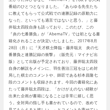
番組のひとつとなりました。「あらゆる先生たち
に教えてもらって公式戦での連勝記録の原動力に
なった、といっても過言ではないと思う。」と藤
井聡太四段自身も語っており、このたび、この
『炎の七番勝負』が「AbemaTV」では初となる書
籍化されることが決定いたしました。2017年8月
28日（月）に『天才棋士降臨・藤井聡太 炎の七
番勝負と連勝記録の衝撃』（販売元：マイナビ出
版）として出版が予定されており、藤井聡太四段
自身の解説をメインに、羽生善治三冠をはじめ対
局した棋士のコメントや、師匠である杉本昌隆七
段のコメントも収録されます。今回の書籍化にあ
たって藤井聡太四段は、「かけがえのない経験が
出来た企画が書籍になることは非常に嬉しく思
う。全対局の指し手も書かれているので、改めて
見てもらえると嬉しい。」とコメントを寄せてい