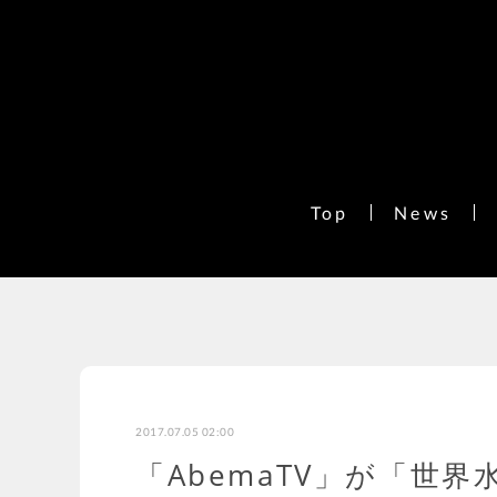
Top
News
2017.07.05 02:00
「AbemaTV」が「世界