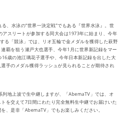
れる、水泳の“世界一決定戦”でもある『世界水泳』。世
上のアスリートが参加する同大会は1973年に始まり、今年
エアする「競泳」では、リオ五輪で金メダルを獲得した萩野
３連覇を狙う瀬戸大也選手、今年1月に世界新記録をマー
つ16歳の池江璃花子選手や、今年日本新記録を出した大
人選手のメダル獲得ラッシュが見られることが期待され
系列地上波で生中継しますが、「AbemaTV」では、オ
ストを交えて7日間にわたり完全無料生中継でお届けいた
を、是非「AbemaTV」でもお楽しみください。