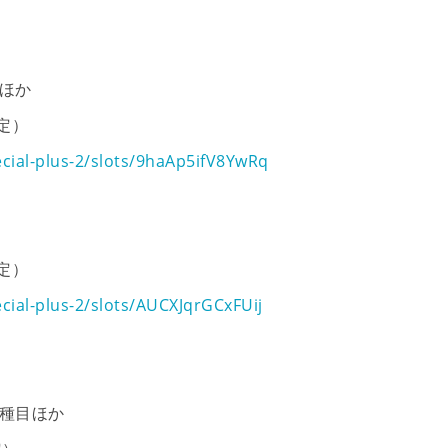
ほか
定）
cial-plus-2/slots/9haAp5ifV8YwRq
定）
cial-plus-2/slots/AUCXJqrGCxFUij
種目ほか