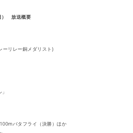
（日） 放送概要
ーリレー銅メダリスト)
）
）
）
ル」
100mバタフライ（決勝）ほか