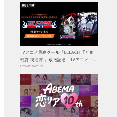
TVアニメ最終クール『BLEACH 千年血
戦篇-禍進譚-』放送記念、TVアニメ『…
2026.07.24 07:00