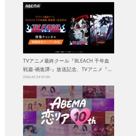
TVアニメ最終クール『BLEACH 千年血
戦篇-禍進譚-』放送記念、TVアニメ『…
2026.07.24 07:00