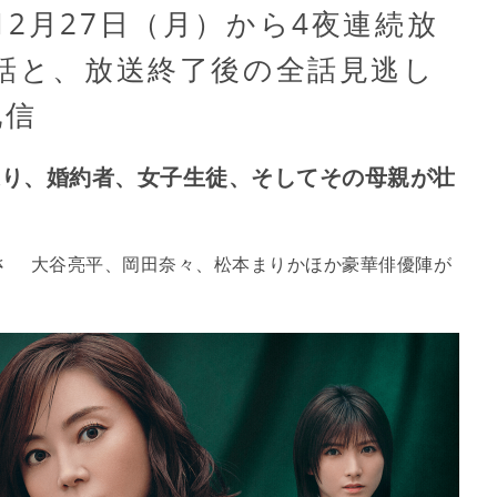
2月27日（月）から4夜連続放
1話と、放送終了後の全話見逃し
配信
巡り、婚約者、女子生徒、そしてその母親が壮
さ 大谷亮平、岡田奈々、松本まりかほか豪華俳優陣が