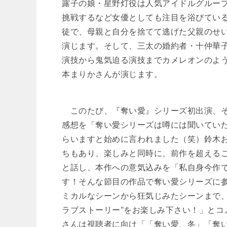
露子の娘・星野灯役は人気アイドルグループ
挑戦するなど女優としても注目を浴びてい
徒で、母親と自分を捨てて逃げた父親のせ
演じます。そして、三太の婚約者・十仲華
演技から鬼気迫る演技までカメレオンのよ
本まりかさんが演じます。
このたび、『奪い愛』シリーズ初出演、そ
感想を「奪い愛シリーズは噂には聞いてい
らいますと始めに言われました（笑）鈴木
ちもあり、楽しみと同時に、前作を超える
と話し、本作への意気込みを「私自身今作で
す！そんな節目の作品で奪い愛シリーズに
ミカルなシーンから狂気じみたシーンまで、
ラブストーリー"をお楽しみ下さい！」とコ
さんは視聴者に向け「「奪い愛、冬」「奪