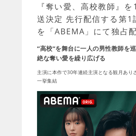
『奪い愛、高校教師』を1
送決定 先行配信する第
を「ABEMA」にて独占
“高校“を舞台に一人の男性教師を
絶な奪い愛を繰り広げる
主演に本作で30年連続主演となる観月あり
一挙集結