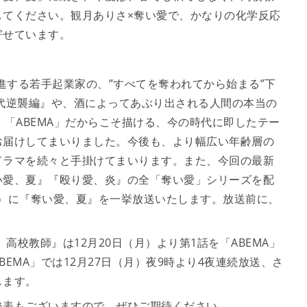
してください。観月ありさ×奪い愛で、かなりの化学反応
寄せています。
進する若手起業家の、”すべてを奪われてから始まる”下
代逆襲編』や、酒によってあぶり出される人間の本当の
、「ABEMA」だからこそ描ける、今の時代に即したテー
お届けしてまいりました。今後も、より幅広い年齢層の
ドラマを続々と手掛けてまいります。また、今回の最新
い愛、夏』『殴り愛、炎』の全「奪い愛」シリーズを配
（水）に『奪い愛、夏』を一挙放送いたします。放送前に、
高校教師』は12月20日（月）より第1話を「ABEMA」
EMA」では12月27日（月）夜9時より4夜連続放送、さ
します。
発表もございますので、ぜひご期待ください。