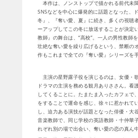
本作は、ノンストップで描かれる前代未聞
SNSなどを中心に爆発的に話題となった、
冬』、『奪い愛、夏』に続き、多くの視聴
ーアップしてこの冬に放送することが決定
教師』の舞台は、“高校”。一人の男性教師
壮絶な奪い愛を繰り広げるという、禁断の
作もこれまで全ての『奪い愛』シリーズを
主演の星野露子役を演じるのは、女優・歌
ドラマの主演を務める観月ありささん。看
してくることに。たまたま入ったカフェで
をすることで運命を感じ、徐々に惹かれて
し、迫力ある演技が話題となった俳優・大
音楽教師で、同じ学校の英語教師・十仲華
れぞれ別の場で出会い、奪い愛の恋の真ん