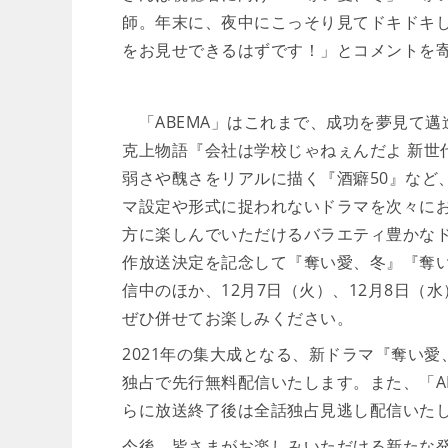
師。年末に、夜中にこっそり見てドキドキ
をお見せできるはずです！」とコメントを
「ABEMA」はこれまで、成功を夢見て邁
克上物語『会社は学校じゃねぇんだよ 新世
弱さや醜さをリアルに描く『酒癖50』など
マ設定や形式に捉われないドラマを次々に
方に楽しんでいただけるバラエティ豊かな
作放送決定を記念して『奪い愛、冬』『奪
信中のほか、12月7日（火）、12月8日
ぜひ併せてお楽しみください。
2021年の集大成となる、新ドラマ『奪い愛、
独占で先行無料配信いたします。また、「AB
らに放送終了後は全話独占見逃し配信いた
今後、皆さまがお楽しみいただける新たな