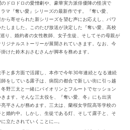
のドロドロの愛憎劇や、豪華実力派俳優陣の怪演で
ドラマ『奪い愛』シリーズの最新作です。『奪い愛、
者から寄せられた新シリーズを望む声にお応えし、パワ
いたしました。このたび放送が決定した『奪い愛、高校
を巡り、婚約者の女性教師、女子生徒、そしてその母親が
オリジナルストーリーが展開されていきます。なお、今
手掛けた鈴木おさむさんが脚本を務めます。
手と多方面で活躍し、本作で今年30年連続となる連続
護師をしている露子は、病院の都合で新しい街に引っ越
、冬野三太と一緒にバイオリンとフルートでセッション
いきます。そんな三太役を、『奪い愛、冬』にも出演
谷亮平さんが務めます。三太は、蘭桜女学院高等学校の
子と婚約中。しかし、生徒である灯、そして露子と、そ
中に立たされていくことに…。