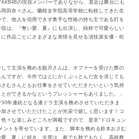
AKB48の現役メンバーでありながら、直近は舞台にも
る岡田奈々さん。蘭桜女学院高等学校に転校してきた生
いで、他人を信用できず奥手な性格の持ち主である灯を
子役は、『奪い愛、夏』にも出演し、純粋で可愛らしい
うに作品ごとにさまざまな表情を見せる演技派女優・松
して主演を務める観月さんは、オファーを受けた際の
たんですが、今作ではとにかくぶっとんだ女を演じても
おさむさんともお仕事をさせていただきたいという気持
ことができるかなというプレッシャーもありました。」
30年連続となる連ドラ主演を務めさせていただきま
参加させていただけたことが光栄で嬉しく思います！コ
色々な楽しみどころが満載ですので、是非"ドロキュン
メントを寄せています。また、脚本を務める鈴木おさむ
い愛、夏」に続き、今度は、春でも秋でもなく、高校教