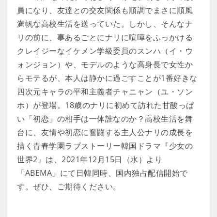
員になり、友達との交友関係も順調でまさに順風
満帆な高校生活を送っていた。しかし、そんなナ
リの前に、事あるごとにナリに喧嘩をふっかける
クレイジーなイケメン学級委員のスンハ（イ・ウ
ォンジョン）や、モデルのような高身長で女性か
らモテるが、本人は静かに過ごすことが1番好きな
四次元キャラの平和主義者チャニャン（ユ・ソン
ホ）が登場。18歳のナリに初めて訪れた甘酸っぱ
い「初恋」の相手は一体誰なのか？高校生活を舞
台に、友情や初恋に奮闘する主人公ナリの成長を
描く青春学園ラブストーリー韓国ドラマ『少女の
世界2』は、2021年12月15日（水）より
「ABEMA」にて日韓同時、国内独占配信開始で
す。ぜひ、ご期待ください。