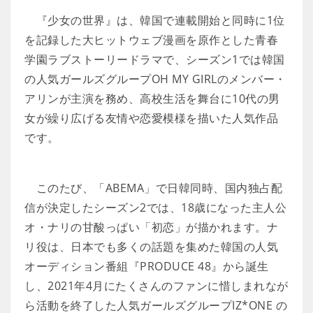
『少女の世界』は、韓国で連載開始と同時に1位
を記録した大ヒットウェブ漫画を原作とした青春
学園ラブストーリードラマで、シーズン1では韓国
の人気ガールズグループOH MY GIRLのメンバー・
アリンが主演を務め、高校生活を舞台に10代の男
女が繰り広げる友情や恋愛模様を描いた人気作品
です。
このたび、「ABEMA」で日韓同時、国内独占配
信が決定したシーズン2では、18歳になった主人公
オ・ナリの甘酸っぱい「初恋」が描かれます。ナ
リ役は、日本でも多くの話題を集めた韓国の人気
オーディション番組『PRODUCE 48』から誕生
し、2021年4月にたくさんのファンに惜しまれなが
ら活動を終了した人気ガールズグループIZ*ONE の