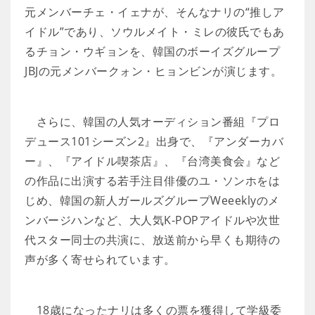
元メンバーチェ・イェナが、そんなナリの“推しア
イドル”であり、ソウルメイト・ミレの彼氏でもあ
るチョン・ウギョンを、韓国のボーイズグループ
JBJの元メンバークォン・ヒョンビンが演じます。
さらに、韓国の人気オーディション番組『プロ
デュース101シーズン2』出身で、『アンダーカバ
ー』、『アイドル喫茶店』、『台湾美食会』など
の作品に出演する若手注目俳優のユ・ソンホをは
じめ、韓国の新人ガールズグループWeeeklyのメ
ンバージハンなど、大人気K-POPアイドルや次世
代スター同士の共演に、放送前から早くも期待の
声が多く寄せられています。
18歳になったナリは多くの票を獲得して学級委