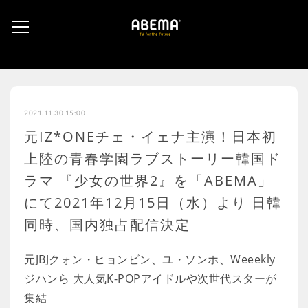
2021.11.30 15:00
元IZ*ONEチェ・イェナ主演！日本初
上陸の青春学園ラブストーリー韓国ド
ラマ 『少女の世界2』を「ABEMA」
にて2021年12月15日（水）より 日韓
同時、国内独占配信決定
元JBJクォン・ヒョンビン、ユ・ソンホ、Weeekly
ジハンら 大人気K-POPアイドルや次世代スターが
集結