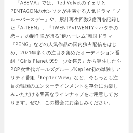
「ABEMA」では、Red Velvetのイェリと
PENTAGONのホンソクが共演する人気ドラマ『ブ
ルーバースデー』や、累計再生回数2億回を記録し
た『A-TEEN』、『TWENTY×TWENTY～ハタチの
恋～』の制作陣が贈る“逆ハーレム”韓国ドラマ
『PENG』などの人気作品の国内独占配信をはじ
め、2021年多くの注目を集めたオーディション番
組『Girls Planet 999：少女祭典』から誕生したK-
POP次世代ガールズグループKep1er初の単独リア
リティ番組『Kep1er View』など、今もっとも注
目の韓国のエンターテインメントを存分にお楽し
みいただける豊富なラインナップをご用意してお
ります。ぜひ、この機会にお楽しみください。