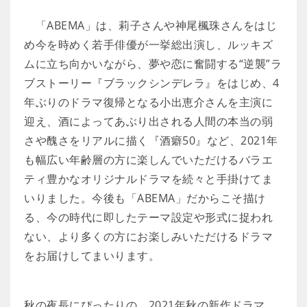
「ABEMA」は、莉子さんや神尾楓珠さんをはじ
め今を時めく若手俳優が一挙総出演し、ルッキズ
ムに立ち向かいながら、夢や恋に奮闘する“逆襲”ラ
ブストーリー『ブラックシンデレラ』をはじめ、4
年ぶりのドラマ復帰となる小出恵介さんを主演に
迎え、酒によってあぶり出される人間の本当の弱
さや醜さをリアルに描く『酒癖50』など、2021年
も幅広い年齢層の方に楽しんでいただけるバラエ
ティ豊かなオリジナルドラマを続々と手掛けてま
いりました。今後も「ABEMA」だからこそ描け
る、今の時代に即したテーマ設定や形式に捉われ
ない、より多くの方にお楽しみいただけるドラマ
をお届けしてまいります。
秋の夜長にぴったりの、2021年秋の新作ドラマ