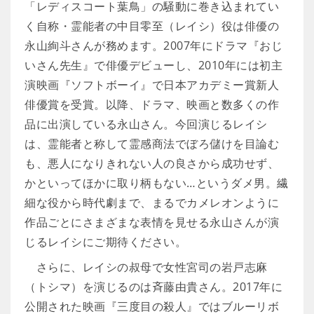
「レディスコート葉鳥」の騒動に巻き込まれてい
く自称・霊能者の中目零至（レイシ）役は俳優の
永山絢斗さんが務めます。2007年にドラマ『おじ
いさん先生』で俳優デビューし、2010年には初主
演映画『ソフトボーイ』で日本アカデミー賞新人
俳優賞を受賞。以降、ドラマ、映画と数多くの作
品に出演している永山さん。今回演じるレイシ
は、霊能者と称して霊感商法でぼろ儲けを目論む
も、悪人になりきれない人の良さから成功せず、
かといってほかに取り柄もない…というダメ男。繊
細な役から時代劇まで、まるでカメレオンように
作品ごとにさまざまな表情を見せる永山さんが演
じるレイシにご期待ください。
さらに、レイシの叔母で女性宮司の岩戸志麻
（トシマ）を演じるのは斉藤由貴さん。2017年に
公開された映画『三度目の殺人』ではブルーリボ