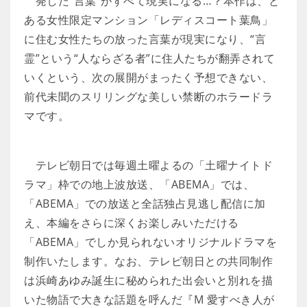
発した“言葉”がすべて現実になる…？本作は、と
ある女性限定マンション「レディスコート葉鳥」
に住む女性たちの放った言葉が現実になり、“言
霊”という“人ならざる者”に住人たちが翻弄されて
いくという、次の展開がまったく予想できない、
前代未聞のスリリングな美しい禁断のホラードラ
マです。
テレビ朝日では毎週土曜よるの「土曜ナイトド
ラマ」枠での地上波放送、「ABEMA」では、
「ABEMA」での放送と全話独占見逃し配信に加
え、本編をさらに深くお楽しみいただける
「ABEMA」でしか見られないオリジナルドラマを
制作いたします。なお、テレビ朝日との共同制作
は浜崎あゆみ誕生に秘められた出会いと別れを描
いた物語で大きな話題を呼んだ『M 愛すべき人が