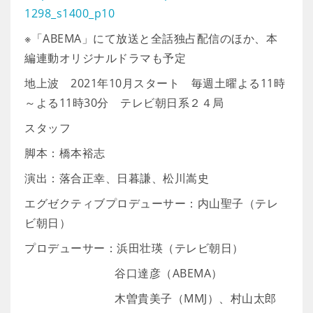
1298_s1400_p10
※「ABEMA」にて放送と全話独占配信のほか、本
編連動オリジナルドラマも予定
地上波 2021年10月スタート 毎週土曜よる11時
～よる11時30分 テレビ朝日系２４局
スタッフ
脚本：橋本裕志
演出：落合正幸、日暮謙、松川嵩史
エグゼクティブプロデューサー：内山聖子（テレ
ビ朝日）
プロデューサー：浜田壮瑛（テレビ朝日）
谷口達彦（ABEMA）
木曽貴美子（MMJ）、村山太郎