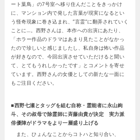
ート葉鳥」の7号室へ移り住んだことをきっかけ
に、マンション内で発した言葉が現実になるとい
う怪奇現象に巻き込まれ、”言霊”に翻弄されていく
ことに…。西野さんは、本作への出演にあたり、
「ホラー作品のドラマはあまり見たことがなかっ
たので珍しいと感じましたし、私自身は怖い作品
が好きなので、今回出演させていただけると聞い
て、とてもうれしかったです」とコメントを寄せ
ています。西野さんの女優としての新たな一面に
もご注目ください。
■西野七瀬とタッグを組む自称・霊能者に永山絢
斗、その叔母で除霊師に斉藤由貴が決定 実力派
俳優陣がドラマをより一層盛り上げる
また、ひょんなことからコトハと知り合い、