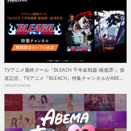
TVアニメ最終クール『BLEACH 千年血戦篇-禍進譚-』放
送記念、TVアニメ『BLEACH』特集チャンネルがABE…
2026.07.24 07:00