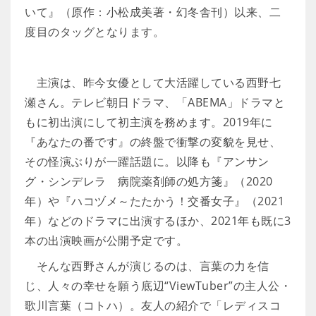
いて』（原作：小松成美著・幻冬舎刊）以来、二
度目のタッグとなります。
主演は、昨今女優として大活躍している西野七
瀬さん。テレビ朝日ドラマ、「ABEMA」ドラマと
もに初出演にして初主演を務めます。2019年に
『あなたの番です』の終盤で衝撃の変貌を見せ、
その怪演ぶりが一躍話題に。以降も『アンサン
グ・シンデレラ 病院薬剤師の処方箋』（2020
年）や『ハコヅメ～たたかう！交番女子』（2021
年）などのドラマに出演するほか、2021年も既に3
本の出演映画が公開予定です。
そんな西野さんが演じるのは、言葉の力を信
じ、人々の幸せを願う底辺“ViewTuber”の主人公・
歌川言葉（コトハ）。友人の紹介で「レディスコ