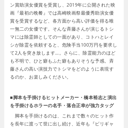
ン賞助演女優賞を受賞し、2019年に公開された映
画『最初の晩餐』では高崎映画祭最優秀助演女優
賞を受賞するなど、各方面から高い評価を得る唯
一無二の女優です。そんな斉藤さんが演じるトシ
マには除霊師としての一面があり、コトハとレイ
シが除霊を依頼すると、危険手当100万円を要求し
て2人を突き放します…。さらに、除霊能力のほど
も不明で、ひと癖もふた癖もありそうな予感。斉
藤さんの高い演技力でトシマをどのように表現す
るのか、お楽しみください。
■脚本を手掛けるヒットメーカー・橋本裕志と演出
を手掛けるホラーの名手・落合正幸が強力タッグ
脚本を手掛けるのは、これまで数々のヒット作
を長年に渡って世に出し続け、近年も『ビリギャ