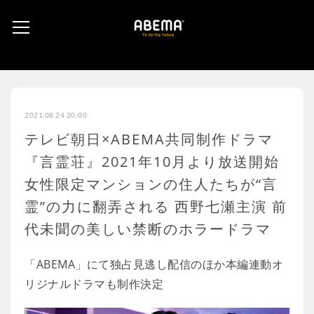
2021.08.24 20:00
テレビ朝日×ABEMA共同制作ドラマ
『言霊荘』2021年10月より放送開始
女性限定マンションの住人たちが“言
霊”の力に翻弄される 西野七瀬主演 前
代未聞の美しい禁断のホラードラマ
「ABEMA」にて独占見逃し配信のほか本編連動オ
リジナルドラマも制作決定