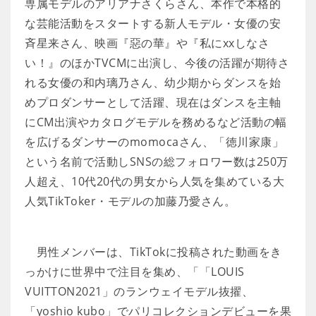
専属モデルのアリアナさくらさん、本作で本格的
な芸能活動をスタートする新人モデル・女優の安
斉星来さん、映画『惡の華』や『私にxxしなさ
い！』のほかTVCMに出演し、今後の活躍が期待さ
れる女優の和内璃乃さん、幼少期からダンスを始
めプロダンサーとして活躍、現在はダンスを主軸
にCM出演やカタログモデルを務めるなど活動の幅
を広げるダンサーのmomocaさん、「徳川家康」
という名前で活動しSNSの総フォロワー数は250万
人超え、10代20代の男女から人気を集めている大
人気TikToker・モデルの加藤乃愛さん。
男性メンバーは、TikTokに投稿された動画をき
っかけに世界中で注目を集め、「「LOUIS
VUITTON2021」のランウェイモデル抜擢、
「yoshio kubo」でパリコレクションデビューを果