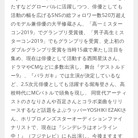
たすなどグローバルに活躍しつつ、俳優としても
活動の幅を広げるSNSの総フォロワー数520万超え
のモデル兼俳優の大平修蔵さん、「高一ミスター
コン2019」でグランプリ受賞後、「男子高生ミス
ターコン2019」でもグランプリを受賞、史上初の
ダブルグランプリ受賞を当時15歳で果たし注目を
集め、現在は俳優として活動する西岡星汰さん、
ドラマやCMなどに多数出演し、舞台『デストルド
ー9』、『バラガキ』では主演が決定しているな
ど、2.5次元俳優としても活躍する堀海登さん、高
校時代にMCバトルで頭角を現し、 同世代アーティ
ストのさなりさんや百足さんとコラボ楽曲をリリ
ースするなど話題をよぶラッパーYOSHIKI EZAKIさ
ん、ホリプロメンズスターオーディションファイ
ナリストで、現在は『シンデレラはオンライン
中！』（フジテレビ）にも出演し、今後ますます