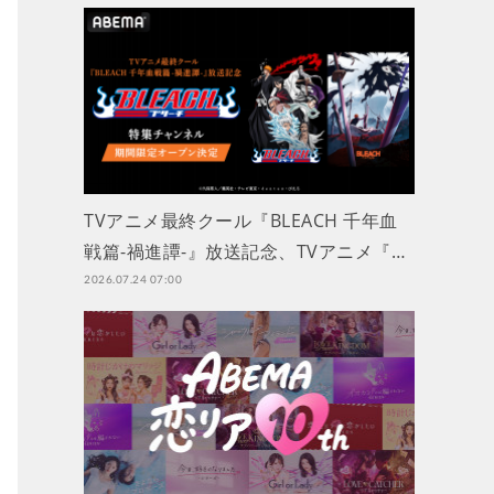
TVアニメ最終クール『BLEACH 千年血
戦篇-禍進譚-』放送記念、TVアニメ『…
2026.07.24 07:00