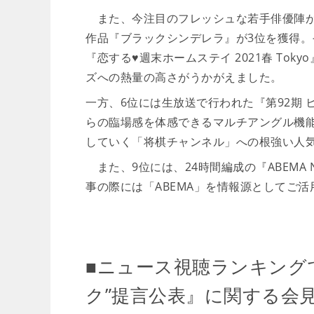
また、今注目のフレッシュな若手俳優陣が
作品『ブラックシンデレラ』が3位を獲得。その後
『恋する♥週末ホームステイ 2021春 To
ズへの熱量の高さがうかがえました。
一方、6位には生放送で行われた『第92期
らの臨場感を体感できるマルチアングル機能
していく「将棋チャンネル」への根強い人
また、9位には、24時間編成の『ABEMA
事の際には「ABEMA」を情報源としてご
■ニュース視聴ランキング
ク”提言公表』に関する会