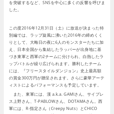
を突破するなど、SNSを中心に多くの反響を呼びま
した。
この度2016年12月31日（土）に放送が決まった特
別編では、ラップ旋風に沸いた2016年の締めくく
りとして、大晦日の夜に6人のモンスターたちに加
え、日本全国から集結したラッパーが出身地に基
づき東軍と西軍の2チームに分けられ、白熱したラ
ップバトルが繰り広げられます。勝利したチーム
には、『フリースタイルダンジョン』史上最高額
の賞金300万円が贈呈されます。さらに豪華アーテ
ィストによるパフォーマンスも予定しています。
また、東軍には、漢 a.k.a. GAMIさん、サイプレ
ス上野さん、T-PABLOWさん、DOTAMAさん。西
軍には、R-指定さん（Creepy Nuts）とCHICO