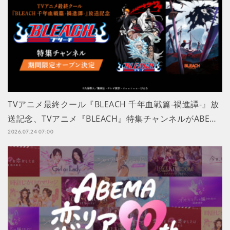
TVアニメ最終クール『BLEACH 千年血戦篇-禍進譚-』放
送記念、TVアニメ『BLEACH』特集チャンネルがABE…
2026.07.24 07:00