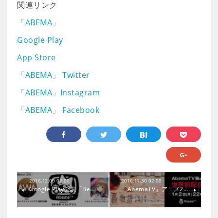
関連リンク
「ABEMA」
Google Play
App Store
「ABEMA」 Twitter
「ABEMA」Instagram
「ABEMA」 Facebook
2016.12.09 02:00
2016.11.30 02:00
Google Play発表「Be…
「AbemaTV」アニメ2…