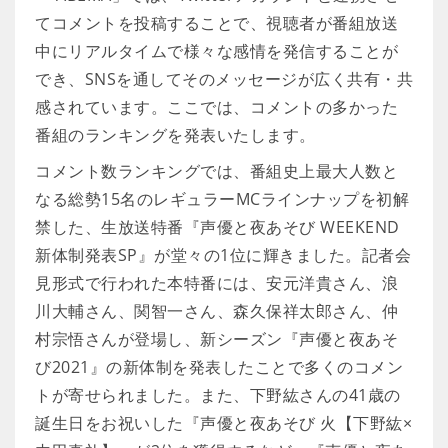
てコメントを投稿することで、視聴者が番組放送
中にリアルタイムで様々な感情を発信することが
でき、SNSを通してそのメッセージが広く共有・共
感されています。ここでは、コメントの多かった
番組のランキングを発表いたします。
コメント数ランキングでは、番組史上最大人数と
なる総勢15名のレギュラーMCラインナップを初解
禁した、生放送特番『声優と夜あそび WEEKEND
新体制発表SP』が堂々の1位に輝きました。記者会
見形式で行われた本特番には、安元洋貴さん、浪
川大輔さん、関智一さん、森久保祥太郎さん、仲
村宗悟さんが登場し、新シーズン『声優と夜あそ
び2021』の新体制を発表したことで多くのコメン
トが寄せられました。また、下野紘さんの41歳の
誕生日をお祝いした『声優と夜あそび 火【下野紘×