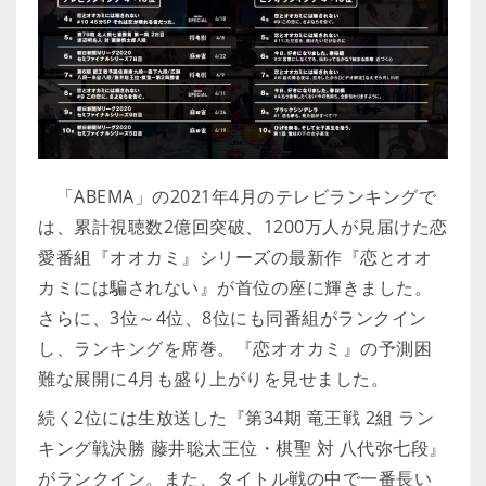
「ABEMA」の2021年4月のテレビランキングで
は、累計視聴数2億回突破、1200万人が見届けた恋
愛番組『オオカミ』シリーズの最新作『恋とオオ
カミには騙されない』が首位の座に輝きました。
さらに、3位～4位、8位にも同番組がランクイン
し、ランキングを席巻。『恋オオカミ』の予測困
難な展開に4月も盛り上がりを見せました。
続く2位には生放送した『第34期 竜王戦 2組 ラン
キング戦決勝 藤井聡太王位・棋聖 対 八代弥七段』
がランクイン。また、タイトル戦の中で一番長い