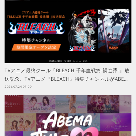
TVアニメ最終クール『BLEACH 千年血戦篇-禍進譚-』放
送記念、TVアニメ『BLEACH』特集チャンネルがABE…
2026.07.24 07:00