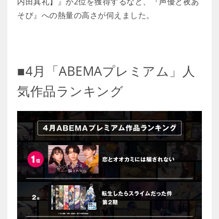
内田真礼】』が2位を獲得するなど、『声優と夜あ
そび』への熱量の高さが伺えました。
■4月「ABEMAプレミアム」人
気作品ランキング