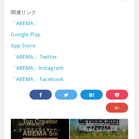
関連リンク
「ABEMA」
Google Play
App Store
「ABEMA」 Twitter
「ABEMA」Instagram
「ABEMA」 Facebook
2021.05.28 04:00
2021.05.10 03:00
トップクリエイターた…
「ABEMA 5th Project…