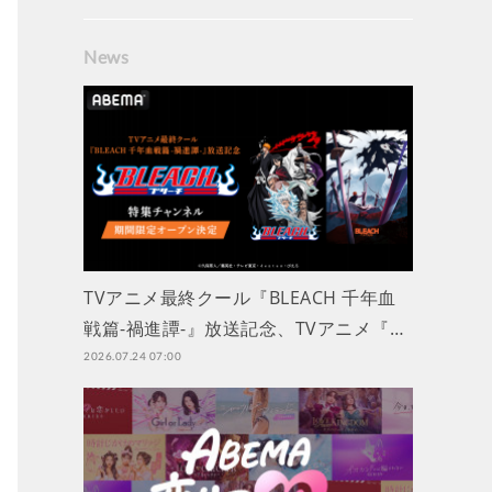
News
TVアニメ最終クール『BLEACH 千年血
戦篇-禍進譚-』放送記念、TVアニメ『…
2026.07.24 07:00