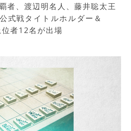
杯覇者、渡辺明名人、藤井聡太王
盟公式戦タイトルホルダー＆
上位者12名が出場