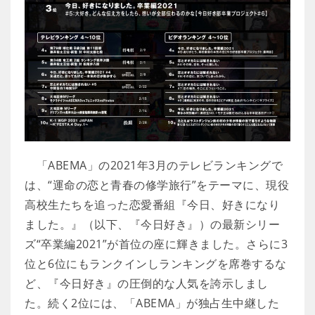
「ABEMA」の2021年3月のテレビランキングで
は、“運命の恋と青春の修学旅行”をテーマに、現役
高校生たちを追った恋愛番組『今日、好きになり
ました。』（以下、『今日好き』）の最新シリー
ズ“卒業編2021”が首位の座に輝きました。さらに3
位と6位にもランクインしランキングを席巻するな
ど、『今日好き』の圧倒的な人気を誇示しまし
た。続く2位には、「ABEMA」が独占生中継した