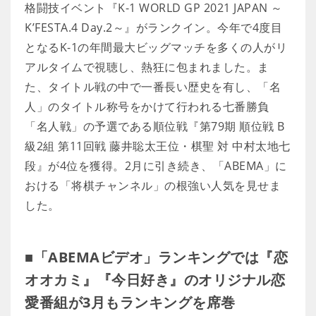
格闘技イベント『K-1 WORLD GP 2021 JAPAN ～
K’FESTA.4 Day.2～』がランクイン。今年で4度目
となるK-1の年間最大ビッグマッチを多くの人がリ
アルタイムで視聴し、熱狂に包まれました。ま
た、タイトル戦の中で一番長い歴史を有し、「名
人」のタイトル称号をかけて行われる七番勝負
「名人戦」の予選である順位戦『第79期 順位戦 B
級2組 第11回戦 藤井聡太王位・棋聖 対 中村太地七
段』が4位を獲得。2月に引き続き、「ABEMA」に
おける「将棋チャンネル」の根強い人気を見せま
した。
■「ABEMAビデオ」ランキングでは『恋
オオカミ』『今日好き』のオリジナル恋
愛番組が3月もランキングを席巻