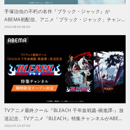
手塚治虫の不朽の名作『ブラック・ジャック』が
ABEMA初配信、アニメ「ブラック・ジャック」チャン…
2026.08.06 08:00
TVアニメ最終クール『BLEACH 千年血戦篇-禍進譚-』放
送記念、TVアニメ『BLEACH』特集チャンネルがABE…
2026.07.24 07:00