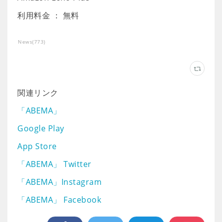
利用料金 ： 無料
News
(
773
)
関連リンク
「ABEMA」
Google Play
App Store
「ABEMA」 Twitter
「ABEMA」Instagram
「ABEMA」 Facebook