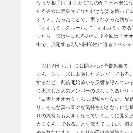
なった相手は“オオカミ”なのか？と不安に
する男女の等身大でひたむきな姿を追って
オカミ」だったことで、実らなかった切な
「オオカミ」のルール。“「オオカミ」であ
ったら、恋は生まれるのか…？今回は「オ
中で、展開する2人の関係性に迫るスペシャ
2月22日（月）に公開された予告動画で
くん」シリーズに出演したメンバーであるこ
するなど、配信開始前から反響を呼んでい
に出演した人気メンバーのさなりとあいり
『白雪とオオカミくんには騙されない』配
り。そんな真っ直ぐな気持ちがさなりにも
りの気持ちも大きくなっていくように見え
カミくん」であることを伝えてしまい、初
められないまま、ふたりの恋は突然終わっ