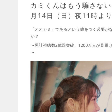
カミくんはもう騙さない-さなり
月14日（日）夜11時よ
「オオカミ」であるという嘘をつく必要がな
か？
〜累計視聴数2億回突破、1200万人が見
〜