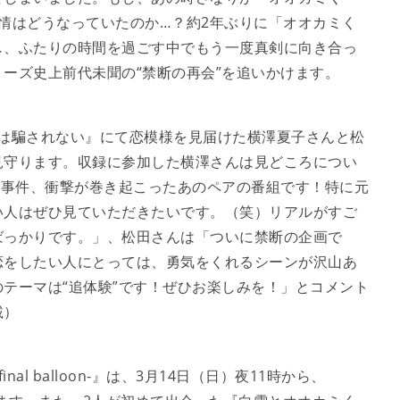
情はどうなっていたのか…？約2年ぶりに「オオカミく
し、ふたりの時間を過ごす中でもう一度真剣に向き合っ
ーズ史上前代未聞の“禁断の再会”を追いかけます。
は騙されない』にて恋模様を見届けた横澤夏子さんと松
見守ります。収録に参加した横澤さんは見どころについ
の事件、衝撃が巻き起こったあのペアの番組です！特に元
い人はぜひ見ていただきたいです。（笑）リアルがすご
ばっかりです。」、松田さんは「ついに禁断の企画で
恋をしたい人にとっては、勇気をくれるシーンが沢山あ
テーマは“追体験”です！ぜひお楽しみを！」とコメント
載）
l balloon-』は、3月14日（日）夜11時から、