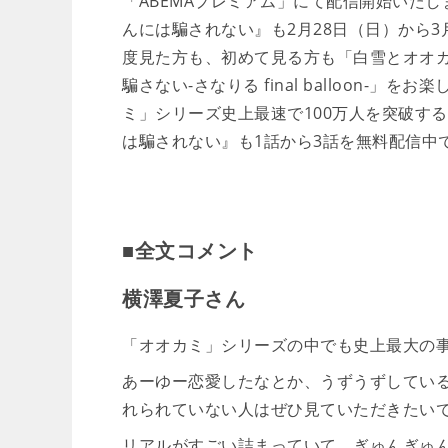
「ABEMAプレミアム」にて配信開始いた
んには騙されない』も2月28日（日）から
度見た方も、初めて見る方も「白雪とオオ
騙さない-さなりる final balloon
ミ」シリーズ史上最速で100万人を突破す
は騙されない』も1話から3話を無料配信中
■全文コメント
横澤夏子さん
「オオカミ」シリーズの中でも史上最大の
あーゆー恋愛したなとか、うずうずしてい
れられていない人はぜひ見ていただきたい
リアルがすごい詰まっていて、ぎゅんぎゅ