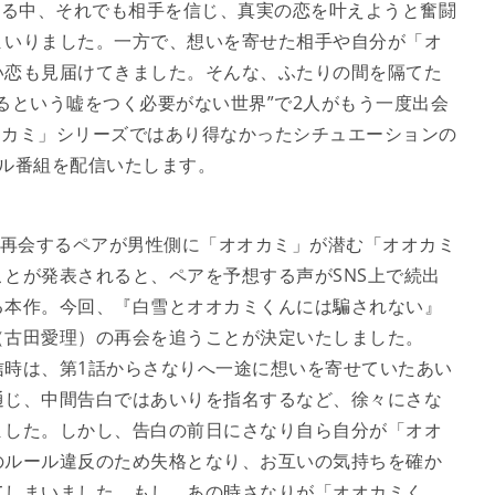
なる中、それでも相手を信じ、真実の恋を叶えようと奮闘
まいりました。一方で、想いを寄せた相手や自分が「オ
い恋も見届けてきました。そんな、ふたりの間を隔てた
るという嘘をつく必要がない世界”で2人がもう一度出会
オカミ」シリーズではあり得なかったシチュエーションの
ル番組を配信いたします。
、再会するペアが男性側に「オオカミ」が潜む「オオカミ
とが発表されると、ペアを予想する声がSNS上で続出
る本作。今回、『白雪とオオカミくんには騙されない』
（古田愛理）の再会を追うことが決定いたしました。
信時は、第1話からさなりへ一途に想いを寄せていたあい
通じ、中間告白ではあいりを指名するなど、徐々にさな
ました。しかし、告白の前日にさなり自ら自分が「オオ
のルール違反のため失格となり、お互いの気持ちを確か
てしまいました。もし、あの時さなりが「オオカミく