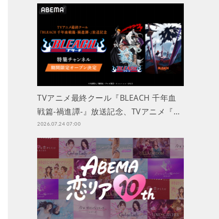
TVアニメ最終クール『BLEACH 千年血
戦篇-禍進譚-』放送記念、TVアニメ『…
2026.07.24 07:00