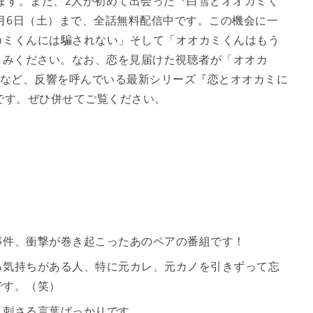
します。また、2人が初めて出会った『白雪とオオカミく
3月6日（土）まで、全話無料配信中です。この機会に一
カミくんには騙されない」そして「オオカミくんはもう
-」をお楽しみください。なお、恋を見届けた視聴者が「オオカ
るなど、反響を呼んでいる最新シリーズ『恋とオオカミに
です。ぜひ併せてご覧ください。
事件、衝撃が巻き起こったあのペアの番組です！
る気持ちがある人、特に元カレ、元カノを引きずって忘
です。（笑）
ん刺さる言葉ばっかりです。