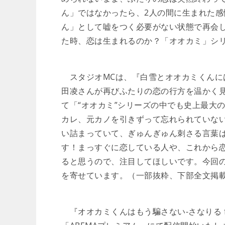
ん」ではなかったら、2人の間に生まれた感
ん」として嘘をつく必要がない状態で再会
た時、恋は生まれるのか？「オオカミ」シリ
スタジオMCは、『白雪とオオカミくんに
田凌さんが再びふたりの恋の行方を温かく
て「“オオカミ”シリーズの中でも史上最大
カレ、元カノを引きずって忘れられていな
い詰まっていて、ぎゅんぎゅん刺さる言葉
す！まっすぐに恋している人や、これから
ると思うので、注目してほしいです。今回の
を寄せています。（一部抜粋、下部全文掲
『オオカミくんはもう騙さない-さなりる fina