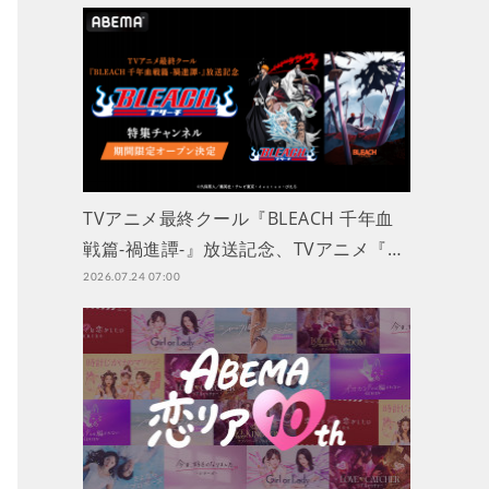
TVアニメ最終クール『BLEACH 千年血
戦篇-禍進譚-』放送記念、TVアニメ『…
2026.07.24 07:00