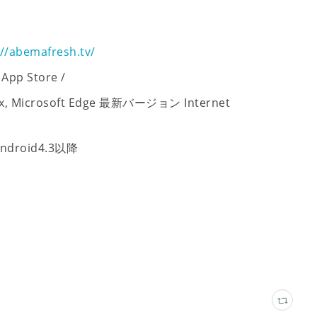
//abemafresh.tv/
p Store /
refox, Microsoft Edge 最新バージョン Internet
roid4.3以降