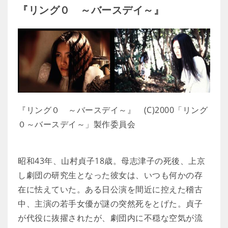
『リング０ ～バースデイ～』
『リング０ ～バースデイ～』 (C)2000「リング
０～バースデイ～」製作委員会
昭和43年、山村貞子18歳。母志津子の死後、上京
し劇団の研究生となった彼女は、いつも何かの存
在に怯えていた。ある日公演を間近に控えた稽古
中、主演の若手女優が謎の突然死をとげた。貞子
が代役に抜擢されたが、劇団内に不穏な空気が流