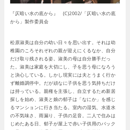
『仄暗い水の底から』 (C)2002/「仄暗い水の底
から」製作委員会
松原淑美は自分の幼い日々を思い出す。それは幼
稚園のころそれぞれの親が迎えにくるなか、自分
だけ取り残される姿。淑美の母は自分勝手だっ
た。淑美は家庭を大切にし、子を思う母になろう
と決心している。しかし現実には夫とうまく行か
ず離婚調停中。だが頑なに子供を思う気持ちだけ
は持っている。親権を主張し、自立するため新居
探しを始め、淑美と娘の郁子は「なにか」を感じ
るマンションに行き当たる。室内の湿気、水道水
の不気味さ、雨漏り、子供の足音。二人で住みは
じめたある日、郁子が屋上で赤い子供用のバック