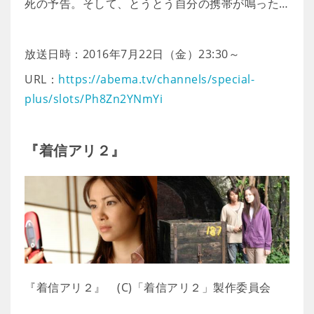
死の予告。そして、とうとう自分の携帯が鳴った…
放送日時：2016年7月22日（金）23:30～
URL：
https://abema.tv/channels/special-
plus/slots/Ph8Zn2YNmYi
『着信アリ２』
『着信アリ２』 (C)「着信アリ２」製作委員会