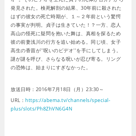
発見された。検死解剖の結果、30年前に殺された
はずの彼女の死亡時期が、１～２年前という驚愕
の事実が判明。貞子は生きていた！？一方、恋人
高山の怪死に疑問を抱いた舞は、真相を探るため
彼の前妻浅川の行方を追い始める。同じ頃、女子
高生の香苗が''呪いのビデオ''を手にしてしまう。
謎が謎を呼び、さらなる呪いが忍び寄る。リング
の恐怖は、始まりにすぎなかった。
放送日時：2016年7月18日（月）23:30～
URL：
https://abema.tv/channels/special-
plus/slots/Ph8ZhVN6G4N