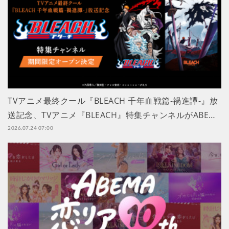
TVアニメ最終クール『BLEACH 千年血戦篇-禍進譚-』放
送記念、TVアニメ『BLEACH』特集チャンネルがABE…
2026.07.24 07:00