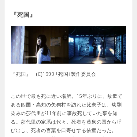
『死国』
『死国』 (C)1999 ｢死国｣製作委員会
この世で最も死に近い場所。15年ぶりに、故郷で
ある四国・高知の矢狗村を訪れた比奈子は、幼馴
染みの莎代里が11年前に事故死していた事を知
る。莎代里の家系は代々、死者を黄泉の国から呼
び出し、死者の言葉を口寄せする依童だった。