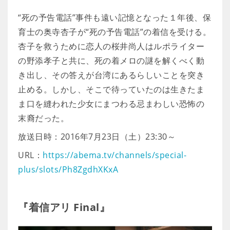
“死の予告電話”事件も遠い記憶となった１年後、保
育士の奥寺杏子が“死の予告電話”の着信を受ける。
杏子を救うために恋人の桜井尚人はルポライター
の野添孝子と共に、死の着メロの謎を解くべく動
き出し、その答えが台湾にあるらしいことを突き
止める。しかし、そこで待っていたのは生きたま
ま口を縫われた少女にまつわる忌まわしい恐怖の
末裔だった。
放送日時：2016年7月23日（土）23:30～
URL：
https://abema.tv/channels/special-
plus/slots/Ph8ZgdhXKxA
『着信アリ Final』