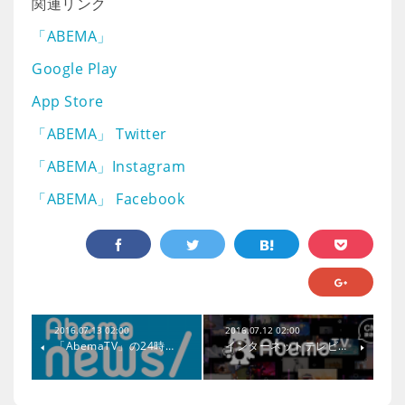
関連リンク
「ABEMA」
Google Play
App Store
「ABEMA」 Twitter
「ABEMA」Instagram
「ABEMA」 Facebook
2016.07.13 02:00
2016.07.12 02:00
「AbemaTV」の24時…
インターネットテレビ…