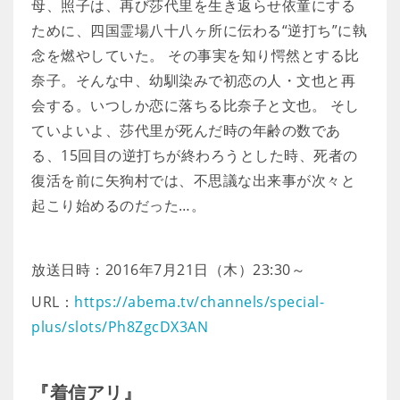
母、照子は、再び莎代里を生き返らせ依童にする
ために、四国霊場八十八ヶ所に伝わる“逆打ち”に執
念を燃やしていた。 その事実を知り愕然とする比
奈子。そんな中、幼馴染みで初恋の人・文也と再
会する。いつしか恋に落ちる比奈子と文也。 そし
ていよいよ、莎代里が死んだ時の年齢の数であ
る、15回目の逆打ちが終わろうとした時、死者の
復活を前に矢狗村では、不思議な出来事が次々と
起こり始めるのだった…。
放送日時：2016年7月21日（木）23:30～
URL：
https://abema.tv/channels/special-
plus/slots/Ph8ZgcDX3AN
『着信アリ』