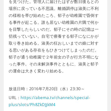
を見つけた。管理人に届けたはずが数日後もとの
場所に戻っている不思議。離婚調停は淑美に不利
の様相を帯び始めたころ、郁子が幼稚園で昏倒す
る事件が起こる。誰も居ない幼稚園の片隅で何か
を目撃したらしいのだ。郁子にその時の記憶は一
切残っていない。自宅で療養する郁子になにかが
取り巻き始める。淑美の狂おしいまでの娘に対す
る思いがある存在をもひきつけてしまったのだ。
郁子が通う幼稚園で２年前女の子が行方不明にな
った事件。その未解決事件とともに、淑美と郁子
の運命は大きく変わり始める。
放送日時：2016年7月20日（水）23:30～
URL：
https://abema.tv/channels/special-
plus/slots/Ph8ZkDJjkM4