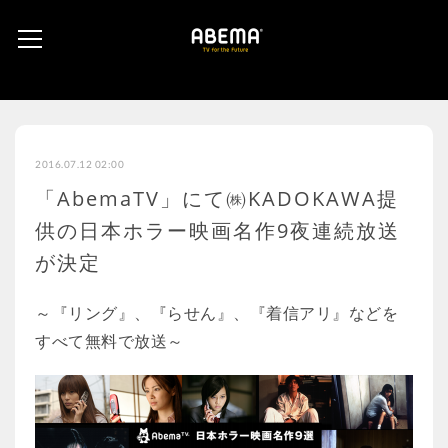
2016.07.12 02:00
「AbemaTV」にて㈱KADOKAWA提
供の日本ホラー映画名作9夜連続放送
が決定
～『リング』、『らせん』、『着信アリ』などを
すべて無料で放送～