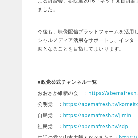
よる討論会、参院選2016「ネット党首討論
ました。
今後も、映像配信プラットフォームを活用
シャルメディア活用をサポートし、インタ
助となることを目指してまいります。
■政党公式チャンネル一覧
おおさか維新の会 ：
https://abemafresh.
公明党 ：
https://abemafresh.tv/komeit
自民党 ：
https://abemafresh.tv/jimin
社民党 ：
https://abemafresh.tv/sdp
生活の党と山本太郎となかまたち：
https:/