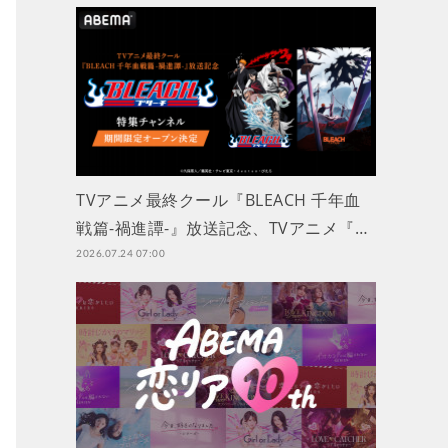
TVアニメ最終クール『BLEACH 千年血
戦篇-禍進譚-』放送記念、TVアニメ『…
2026.07.24 07:00