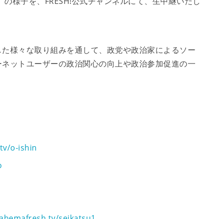
」の様子を、FRESH!公式チャンネルにて、生中継いたし
した様々な取り組みを通して、政党や政治家によるソー
ーネットユーザーの政治関心の向上や政治参加促進の一
tv/o-ishin
o
/abemafresh.tv/seikatsu1