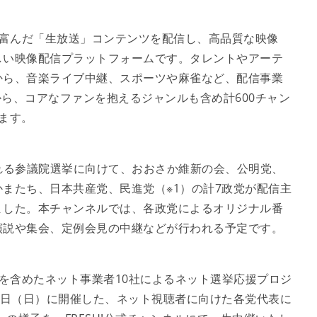
エティに富んだ「生放送」コンテンツを配信し、高品質な映像
しい映像配信プラットフォームです。タレントやアーテ
から、音楽ライブ中継、スポーツや麻雀など、配信事業
から、コアなファンを抱えるジャンルも含め計600チャン
ます。
される参議院選挙に向けて、おおさか維新の会、公明党、
またち、日本共産党、民進党（※1）の計7政党が配信主
ました。本チャンネルでは、各政党によるオリジナル番
演説や集会、定例会見の中継などが行われる予定です。
は、当社を含めたネット事業者10社によるネット選挙応援プロジ
9日（日）に開催した、ネット視聴者に向けた各党代表に