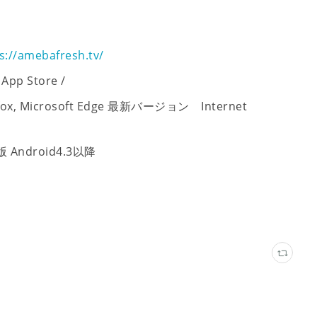
s://amebafresh.tv/
p Store /
ox, Microsoft Edge 最新バージョン Internet
ndroid4.3以降