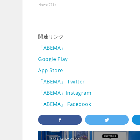
News
(
773
)
関連リンク
「ABEMA」
Google Play
App Store
「ABEMA」 Twitter
「ABEMA」Instagram
「ABEMA」 Facebook
2016.06.07 02:00