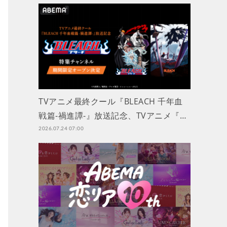
TVアニメ最終クール『BLEACH 千年血
戦篇-禍進譚-』放送記念、TVアニメ『…
2026.07.24 07:00